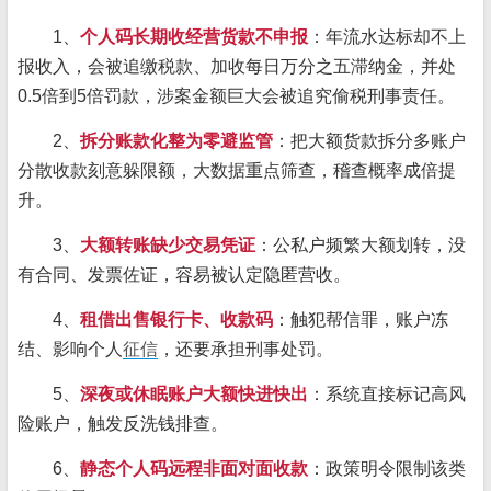
1、
个人码长期收经营货款不申报
：年流水达标却不上
报收入，会被追缴税款、加收每日万分之五滞纳金，并处
0.5倍到5倍罚款，涉案金额巨大会被追究偷税刑事责任。
2、
拆分账款化整为零避监管
：把大额货款拆分多账户
分散收款刻意躲限额，大数据重点筛查，稽查概率成倍提
升。
3、
大额转账缺少交易凭证
：公私户频繁大额划转，没
有合同、发票佐证，容易被认定隐匿营收。
4、
租借出售银行卡、收款码
：触犯帮信罪，账户冻
结、影响个人
征信
，还要承担刑事处罚。
5、
深夜或休眠账户大额快进快出
：系统直接标记高风
险账户，触发反洗钱排查。
6、
静态个人码远程非面对面收款
：政策明令限制该类