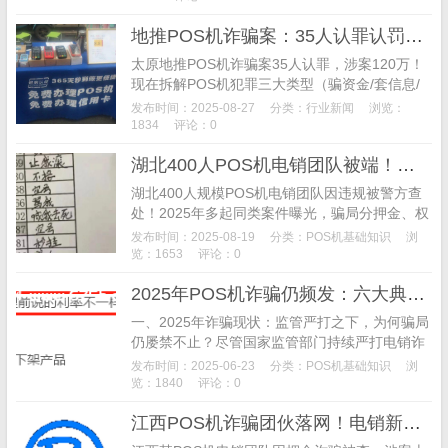
地推POS机诈骗案：35人认罪认罚，拆解POS机黑灰产业链与自保指南
太原地推POS机诈骗案35人认罪，涉案120万！
现在拆解POS机犯罪三大类型（骗资金/套信息/
洗钱），详解监管与支付机构防控措施，教你3
发布时间：2025-08-27
分类：
行业新闻
浏览：
招避开POS机陷阱，守护资金与信息安全。
1834
评论：0
湖北400人POS机电销团队被端！今年多起案件曝光，行业警钟再响
湖北400人规模POS机电销团队因违规被警方查
处！2025年多起同类案件曝光，骗局分押金、权
益类两种，量刑升至15年6个月。行业现生存困
发布时间：2025-08-19
分类：
POS机基础知识
浏
境，大量从业者转向短视频平台合规发展，合规
览：1653
评论：0
经营成唯一出路。
2025年POS机诈骗仍频发：六大典型案例揭露电销骗术套路
一、2025年诈骗现状：监管严打之下，为何骗局
仍屡禁不止？尽管国家监管部门持续严打电销诈
骗，代理商高频发布防骗提醒，但2025年某知名
发布时间：2025-06-23
分类：
POS机基础知识
浏
投诉网站数据显示，POS机相关投诉仍呈多发态
览：1840
评论：0
势...
江西POS机诈骗团伙落网！电销新模式隐蔽作案引行业震动