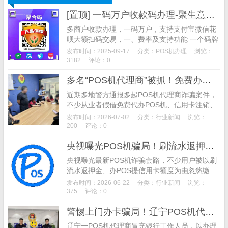
[置顶] 一码万户收款码办理-聚生意收款码办理
多商户收款办理，一码万户，支持支付宝微信花
呗大额扫码交易，一、费率及支持功能 一个码牌
搞定千万商户，全国商户任你选，费率如下图所
发布时间：2025-09-17
分类：
POS机办理
浏览：
示： 支付宝和微信大额支付费率0.6%， 单笔最
3182
评论：0
高2万 默认T+1到账，需要秒到账去小程序提
多名“POS机代理商”被抓！免费办机、信用卡注销、积分兑换诈骗案例汇总
现，单次加提现费2块
近期多地警方通报多起POS机代理商诈骗案件，
不少从业者假借免费代办POS机、信用卡注销、
积分兑换、设备升级等名义盗刷用户资金、套路
发布时间：2026-07-02
分类：
行业新闻
浏览：
商户，涉案金额数十万。本文整理真实案发经过
200
评论：0
与警方反诈提醒，帮助商户和用户规避支付诈骗
央视曝光POS机骗局！刷流水返押金新型诈骗，已有数千人中招
风险。
央视曝光最新POS机诈骗套路，不少用户被以刷
流水返押金、办POS提信用卡额度为由忽悠缴
费。揭秘团伙公司化作案手法与隐形陷阱，附真
发布时间：2026-06-22
分类：
行业新闻
浏览：
实被骗案例、警方提醒及行业监管动向，教你避
375
评论：0
开POS机办理诈骗、守护资金安全。
警惕上门办卡骗局！辽宁POS机代理商冒充银行诈骗老年人499元押金
辽宁一POS机代理商冒充银行工作人员，以办理