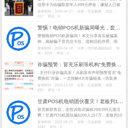
信用卡为由骗取老年人499元押金，嫌疑人已被
警方抓获并追回全部钱款。警方提醒：任何提前
发布时间：2026-04-27
分类：
行业新闻
浏览：
收取押金、保证金的办卡行为都是诈骗，务必通
412
评论：0
过正规渠道办理。
警惕！电销POS机新骗局曝光，套路环环相扣，已有多人被骗
警惕电销POS机新骗局！本文分享真实被骗案
例，揭秘骗子冒充拉卡拉、谎称旧机停用、用
0.3%低费率诱导更换新机的全套套路，拆解4大
发布时间：2026-04-18
分类：
POS机基础知识
浏
核心诈骗手段，提醒商家和个人避开POS机低费
览：1029
评论：0
率陷阱，不贪小便宜，谨防上当受骗，守护自身
诈骗预警：冒充乐刷等机构“免费换机”，乐刷支付已报警
财产安全。
. 支付行业诈骗高发！乐刷发布声明预警冒充“免
费换机”诈骗，一文拆解4大诈骗链条（伪装身
份、制造焦虑、套取信息、盗刷资金），附商户
发布时间：2025-11-24
分类：
行业新闻
浏览：
避坑指南，教你识别冒充支付机构骗局，守住资
850
评论：0
金安全。
甘肃POS机电销团伙覆灭！老板判10年，5200人因299元激活费被骗157万
冒充银联售后，改投诉电话骗收299/399元激活
费！甘肃POS机团伙骗5200人157万，老板判10
年，还牵出公民信息贩卖，教你3招防骗。
发布时间：2025-09-25
分类：
行业新闻
浏览：
1042
评论：0