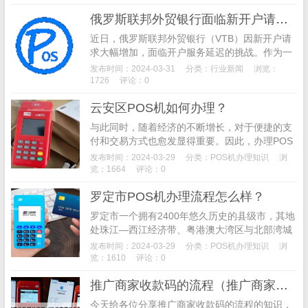
性不仅是金融工作政治性和人民性的具体体现，
俄罗斯联邦外贸银行面临新开户请求大幅增加,开户服务延迟挑战，积极应对制裁寻找新机遇
更是优化营商环境、推动高质量发展的关键举
措。
近日，俄罗斯联邦外贸银行（VTB）因新开户请
求大幅增加，面临开户服务延迟的挑战。作为一
家经营国际结算、外汇业务的商业股份制银行，
发布时间：2024-03-31
分类：
行业新闻
浏览：
VTB自俄乌冲突以来遭遇了来自美国、加拿大和
1726
评论：0
欧洲国家的制裁，使其业务发展受到严重限制。
云安区POS机如何办理？
然而，VTB并未放弃，而是积极应对制裁，寻求
新的发展机遇。该行不仅推出了人民币存款业
与此同时，随着经济的不断增长，对于便捷的支
务，还开通了用人民币向俄罗斯银行账户转账的
付和交易方式也愈发显得重要。因此，办理POS
业务，展现了其灵活应对市场变化的能力。
机成为了商家们关心的话题。接下来，我们将探
发布时间：2024-03-29
分类：
POS机办理知识
浏
讨在云安区办理POS机的流程、费率、价格以及
览：1664
评论：0
推荐的办理渠道。
罗定市POS机办理流程怎么样？
罗定市一个拥有2400年悠久历史的县级市，其地
处珠江—西江经济带、粤港澳大湾区与北部湾城
市群三大国家级经济区的交汇处。如此独特的地
发布时间：2024-03-29
分类：
POS机办理知识
浏
理位置使得罗定市的商业活动日益频繁，对于
览：1610
评论：0
POS机的需求也随之增加。为了满足这一需求，
推广商家收款码的流程（推广商家收款码的流程视频）
罗定市的商户和个人可以透过银行或第三方支付
公司办理正规的POS机。
今天给各位分享推广商家收款码的流程的知识，