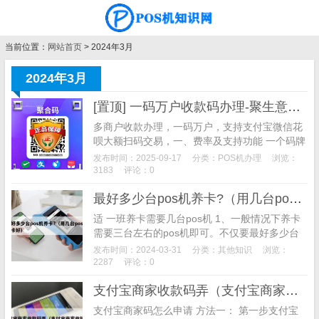
当前位置：
网站首页
> 2024年3月
2024年3月
[置顶] 一码万户收款码办理-聚生意收款码办理
多商户收款办理，一码万户，支持支付宝微信花
呗大额扫码交易，一、费率及支持功能 一个码牌
搞定千万商户，全国商户任你选，费率如下图所
发布时间：2025-09-17
分类：
POS机办理
浏览：
示： 支付宝和微信大额支付费率0.6%， 单笔最
3183
评论：0
高2万 默认T+1到账，需要秒到账去小程序提
最好多少台pos机养卡?（用几台pos机养卡好）
现，单次加提现费2块
适 一班养卡需要几台pos机 1、一般情况下养卡
需要三台左右的pos机即可。不仅要最好多少台
pos机养卡?了解信用卡用卡、养卡的规则最好多
发布时间：2024-03-31
分类：
其他知识
浏览：
少台pos机养卡?，还需要了解各银行评判是否对
2287
评论：0
信用卡进行提额的的标准。提额有两个基本的原
支付宝商家收款码弄（支付宝商家收钱码）
则最好多少台pos机养卡?，银行觉得给信用额度
不会变成坏账收不回来，即资金安全。
支付宝商家码怎么申请 方法一： 第一步支付宝