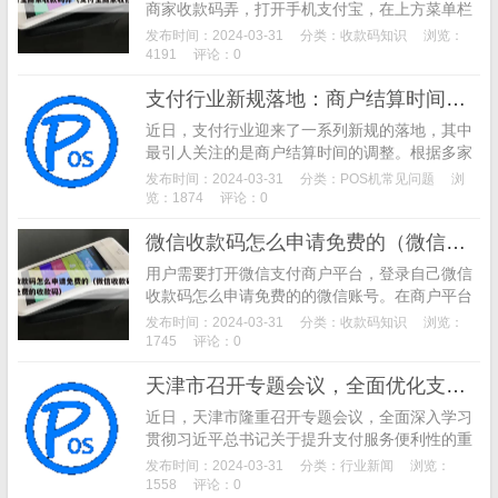
商家收款码弄，打开手机支付宝，在上方菜单栏
中点击【收钱】。 第二步，进入个人收钱页面
发布时间：2024-03-31
分类：
收款码知识
浏览：
后，点击二维码下方的【升级支付宝商家收款码
4191
评论：0
弄你的收钱二维码】。 第三步，这时候可以看到
支付行业新规落地：商户结算时间调整及行业监管升级
两个领取入口，一个是官方寄送，一个是自行打
印。
近日，支付行业迎来了一系列新规的落地，其中
最引人关注的是商户结算时间的调整。根据多家
支付机构发布的公告，自2024年3月14日起，新
发布时间：2024-03-31
分类：
POS机常见问题
浏
注册的商户在注册当天发生的交易将统一延迟至
览：1874
评论：0
第二天上午进行结算。这一变化旨在加强账户风
微信收款码怎么申请免费的（微信收款码怎么申请免费的收款码）
险排查，降低支付相关风险率。
用户需要打开微信支付商户平台，登录自己微信
收款码怎么申请免费的的微信账号。在商户平台
首页，点击左侧导航栏的“我的产品”，然后点
发布时间：2024-03-31
分类：
收款码知识
浏览：
击“收款码”。在“收款码”页面，用户需要填写收款
1745
评论：0
信息，包括收款金额、收款理由和收款备注等。
天津市召开专题会议，全面优化支付服务，提升支付便利性
近日，天津市隆重召开专题会议，全面深入学习
贯彻习近平总书记关于提升支付服务便利性的重
要指示精神，并认真落实党中央、国务院的决策
发布时间：2024-03-31
分类：
行业新闻
浏览：
部署。会议强调，优化支付服务、提升支付便利
1558
评论：0