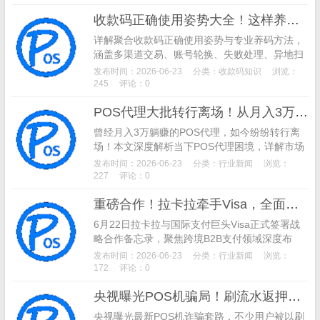
合作，为实体商家解锁“交易即引流”的全新增长
收款码正确使用姿势大全！这样养码，远离风控不废码
模式。
详解聚合收款码正确使用姿势与专业养码方法，
涵盖多渠道交易、账号轮换、失败处理、异地扫
码、大额风控规避等实操技巧，手把手教你避免
发布时间：2026-06-23
分类：
收款码知识
浏览：
收款码限额、封号、资金冻结，让码牌长期稳定
245
评论：0
使用。
POS代理大批转行离场！从月入3万躺赚到亏本扛压，支付行业彻底洗牌
曾经月入3万躺赚的POS代理，如今纷纷转行离
场！本文深度解析当下POS代理困境，详解市场
饱和、监管收紧、上级收割、价格内卷四大核心
发布时间：2026-06-23
分类：
行业新闻
浏览：
原因，分析支付行业洗牌逻辑与代理转型方向，
227
评论：0
带你看懂2026年支付行业真实现状与未来趋势。
重磅合作！拉卡拉牵手Visa，全面升级跨境B2B数字化支付
6月22日拉卡拉与国际支付巨头Visa正式签署战
略合作备忘录，聚焦跨境B2B支付领域深度布
局。针对传统外贸电汇结算周期长、透明度低、
发布时间：2026-06-23
分类：
行业新闻
浏览：
流程繁琐等痛点，双方依托BPSP模式整合全球
172
评论：0
支付网络与本土场景优势，打造高效安全的数字
央视曝光POS机骗局！刷流水返押金新型诈骗，已有数千人中招
化跨境支付方案，助力外贸企业提升资金流转效
率，融入全球供应链体系。
央视曝光最新POS机诈骗套路，不少用户被以刷