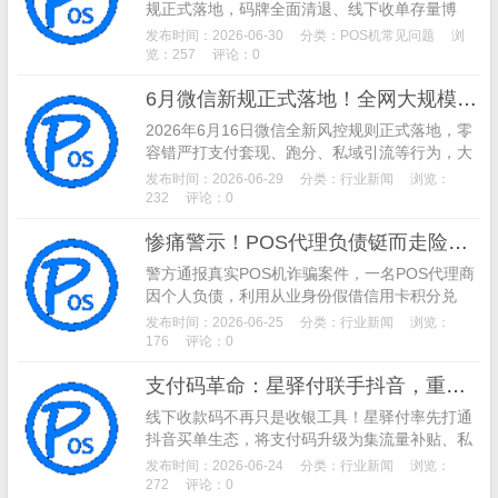
规正式落地，码牌全面清退、线下收单存量博
弈、AI支付普及、跨境支付崛起、信用卡收缩成
发布时间：2026-06-30
分类：
POS机常见问题
浏
为核心趋势。深度拆解行业新规与市场变化，为
览：257
评论：0
支付从业者、代理商提供精准转型参考与行业预
6月微信新规正式落地！全网大规模封号潮开启，支付从业者大面积中招
判。
2026年6月16日微信全新风控规则正式落地，零
容错严打支付套现、跑分、私域引流等行为，大
批支付从业者账号被封。详解三级处罚机制、9
发布时间：2026-06-29
分类：
行业新闻
浏览：
大致命封号雷区，附带可直接照做的合规避坑方
232
评论：0
案与正规申诉方法。
惨痛警示！POS代理负债铤而走险，假借升级、积分兑换盗刷客户信用卡被刑拘
警方通报真实POS机诈骗案件，一名POS代理商
因个人负债，利用从业身份假借信用卡积分兑
换、POS机系统升级套路客户，偷偷盗刷银行卡
发布时间：2026-06-25
分类：
行业新闻
浏览：
资金，最终被警方刑事拘留，提醒广大持卡人提
176
评论：0
高用卡安全警惕。
支付码革命：星驿付联手抖音，重构线下实体店流量与经营新生态
线下收款码不再只是收银工具！星驿付率先打通
抖音买单生态，将支付码升级为集流量补贴、私
域沉淀、数据赋能于一体的“经营码”。本文深度
发布时间：2026-06-24
分类：
行业新闻
浏览：
解析支付行业变革，揭示头部机构如何通过生态
272
评论：0