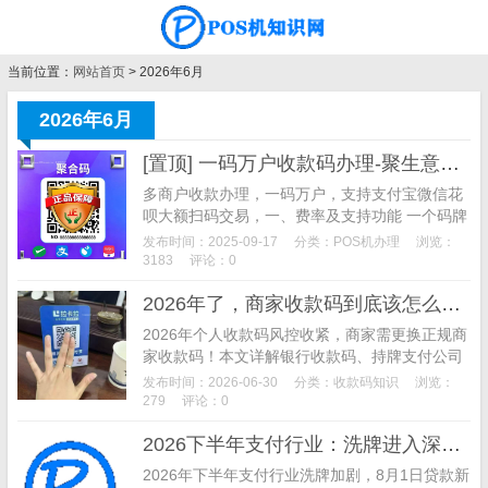
当前位置：
网站首页
> 2026年6月
2026年6月
[置顶] 一码万户收款码办理-聚生意收款码办理
多商户收款办理，一码万户，支持支付宝微信花
呗大额扫码交易，一、费率及支持功能 一个码牌
搞定千万商户，全国商户任你选，费率如下图所
发布时间：2025-09-17
分类：
POS机办理
浏览：
示： 支付宝和微信大额支付费率0.6%， 单笔最
3183
评论：0
高2万 默认T+1到账，需要秒到账去小程序提
2026年了，商家收款码到底该怎么选？
现，单次加提现费2块
2026年个人收款码风控收紧，商家需更换正规商
家收款码！本文详解银行收款码、持牌支付公司
收款码、聚合支付三类收款码优缺点，揭秘低费
发布时间：2026-06-30
分类：
收款码知识
浏览：
率收款码套路，分享商家收款码挑选、办理避坑
279
评论：0
技巧，帮中小商家选到稳定靠谱的收款码。
2026下半年支付行业：洗牌进入深水区，这六条趋势你得看懂
2026年下半年支付行业洗牌加剧，8月1日贷款新