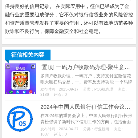
保持良好的信用记录。 在实际应用中，征信已经成为了金
融行业的重要组成部分，它不仅对银行信贷业务的风险管控
和资产质量管理发挥了重要的作用，还可以有效地防范各种
欺诈和不良行为，保障金融安全和社会稳定。
征信相关内容
[置顶] 一码万户收款码办理-聚生意收款码办理
多商户收款办理，一码万户，支持支付宝微信花
呗大额扫码交易，一、费率及支持功能 一个码牌
搞定千万商户，全国商户任你选，费率如下图所
发布时间：2025-09-17
分类：
POS机办理
浏览：
示： 支付宝和微信大额支付费率0.6%， 单笔最
3186
评论：0
高2万 默认T+1到账，需要秒到账去小程序提
2024年中国人民银行征信工作会议强调创新与监管，推动现代化信用体系建设
现，单次加提现费2块
在2024年的重要会议上，中国人民银行副行长张
青松强调了新时代下信用工作的方向，包括全面
融入数字经济、服务实体经济、深化供给侧改革
发布时间：2024-04-27
分类：
行业新闻
浏览：
等。会议突出了加强个人隐私和数据安全的必要
1087
评论：0