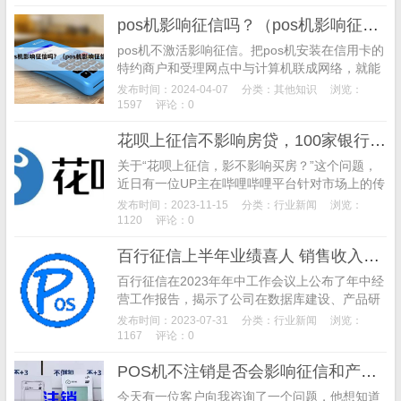
性，同时提出了构建严密有效的信用监管体系的
pos机影响征信吗？（pos机影响征信吗）
目标。
pos机不激活影响征信。把pos机安装在信用卡的
特约商户和受理网点中与计算机联成网络，就能
实现电子资金自动转账，它具有支持消费、预授
发布时间：2024-04-07
分类：
其他知识
浏览：
权、余额查询和转账等功能，使用起来安全、快
1597
评论：0
捷、可靠。
花呗上征信不影响房贷，100家银行证实
关于“花呗上征信，影不影响买房？”这个问题，
近日有一位UP主在哔哩哔哩平台针对市场上的传
言进行了调查。UP主拨打了100家不同类型银行
发布时间：2023-11-15
分类：
行业新闻
浏览：
的客服电话，询问了花呗上征信是否会影响申请
1120
评论：0
房贷。随后，于11月14日，“#100家银行证实花
百行征信上半年业绩喜人 销售收入增长226%
呗上征信不影响房贷#”登上了微博热搜。
百行征信在2023年年中工作会议上公布了年中经
营工作报告，揭示了公司在数据库建设、产品研
发和市场拓展方面的良好表现。报告显示，百行
发布时间：2023-07-31
分类：
行业新闻
浏览：
征信上半年新增信息主体数近5000万人，数据库
1167
评论：0
总量达到6.18亿人，产品开发能力稳步提升。同
POS机不注销是否会影响征信和产生其他费用？详细解答
时，公司在数据合规和异议处理方面也取得了积
极进展。此外，百行征信上半年销售收入更是同
今天有一位客户向我咨询了一个问题，他想知道