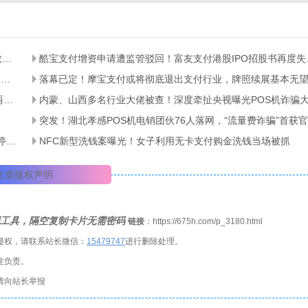
涉案52亿！全国特大信用卡养卡代还团伙覆灭，千张银行卡、数百台POS机被查
酷宝支付增资申请
拉卡拉半年净利暴涨205%！拆解业绩虚高真相，主业与SaaS短板凸显
落幕已定！摩宝支付或将彻底退出支付行业，牌照续展基本无
行业突发传闻！网传14家支付机构或将被暂停新增商户14天，两大违规乱象成约谈核心
内蒙、山西多名行业大佬被查！深度牵扯央视曝光POS机诈骗
2026支付行业最大罚单落地！瀚银科技被罚7445万，牌照续展停滞、合规问题频发
NFC新型洗钱案曝光！女子利用无卡支付购金洗钱当场被抓
文章版权声明
罪工具，隔空复制卡片无需密码
链接
：https://675h.com/p_3180.html
侵权，请联系站长微信：
1
5479747
进行删除处理。
性负责。
请向站长举报