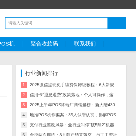
POS机
聚合收款码
联系我们
行业新闻排行
1
2025微信提现免手续费保姆级教程：6大新规方法+省钱策略（附风险预警）
2
信用卡“退息退费”政策落地：个人可操作，这些银行支持退！
3
2025上半年POS终端厂商销量榜：新大陆430万台领跑，5大厂商业绩分化解析
4
地推POS机诈骗案：35人认罪认罚，拆解POS机黑灰产业链与自保指南
5
支付行业整改风暴：全行业叫停“破5除2”机器，关停/涨价潮来袭
6
金控两次爽约：8月商户结算落空，员工工资社保断供，资金困局何解？