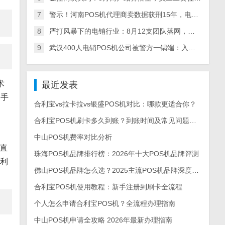
7
警示！河南POS机代理商卖数据获刑15年，电销产业链全链条被查，多地数百人涉案
8
严打风暴下的电销行业：8月12支团队落网，多地整治+量刑升级倒逼从业者转型
9
武汉400人电销POS机公司被警方一锅端：入职新人亲历实录，离职员工曝内幕
术
最近发表
常手
合利宝vs拉卡拉vs银盛POS机对比：哪款更适合你？
合利宝POS机刷卡多久到账？到账时间及常见问题解答
中山POS机费率对比分析
直
珠海POS机品牌排行榜：2026年十大POS机品牌评测
能利
佛山POS机品牌怎么选？2025主流POS机品牌深度测评与选购指南
合利宝POS机使用教程：新手注册到刷卡全流程
个人怎么申请合利宝POS机？全流程办理指南
中山POS机申请全攻略 2026年最新办理指南