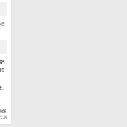
人操
密码
刷陷
过
融通
亏损