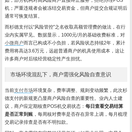
如，部分机构对高风险商户直接终止服务，拒绝办理POS
机；严重违规者会被冻结交易资金，但商户提交合规证明后
通常可恢复结算。
而杉德支付以“风险管控”之名收取高额管理费的做法，在行
业内实属罕见。数据显示，1000元/月的基础收费标准，对
小微商户
而言已构成不小负担，若风险状态持续2年，累计
费用将高达3.6万元，远超普通商户的机具使用成本，这让
许多商户对后续经营稳定性产生担忧。
市场环境混乱下，商户需强化风险自查意识
当前
支付市场
环境复杂，费率调整、规则变动频繁，此次杉
德支付的新规更凸显商户风险自查的重要性。业内人士建
议，商户应定期核查POS机交易状态：
每日查看交易结算
是否正常到账
，每周核对费率是否存在异常上调，每月梳理
交易记录排查是否有不明扣款。