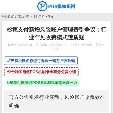
当前位置：
网站首页
>
行业新闻
> 正文
杉德支付新增风险账户管理费引争议：行
业罕见收费模式遭质疑
作者：POS机客服
发布时间：2025-07-18
分类：
行业新闻
浏览：
1561
🔗
没有小微名额也可办理一码万户收款码
💳
合利宝电签POS机刷卡全积分免费办理
✨
星驿付微智能POS机0.38%单笔最高一万
官方公告引发行业震动，风险账户收费标准
明确