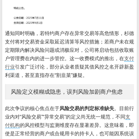
通知同时明确，若特约商户存在异常交易等高危情形，杉德
支付将对交易资金采取延迟清算等风控措施；若商户未在规
定期限内解决风险问题或消极应对，公司将启动包括收取账
户管理费在内的进一步管控。这一收费模式的推出，在
支付
行业
引发广泛讨论，部分从业者质疑其借风控之名开辟新盈
利渠道，甚至直指存在“割韭菜”嫌疑。
风险定义模糊成隐患，误判风险加剧商户焦虑
此次争议的核心焦点在于
风险交易的判定标准缺失
。目前行
业内对“风险交易”“异常交易”的定义尚无统一规范，不同
支
付机构
的风控模型与监测维度存在显著差异。这意味着，即
使是正常经营的商户或合规用卡的持卡人，也可能因系统误