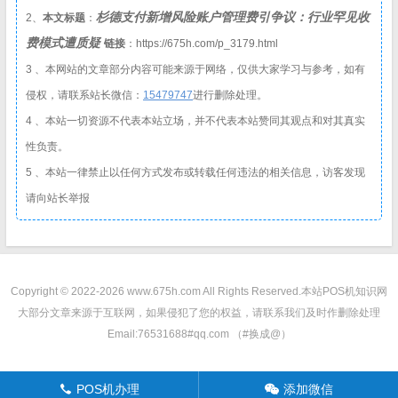
杉德支付新增风险账户管理费引争议：行业罕见收
2、
本文标题
：
费模式遭质疑
链接
：https://675h.com/p_3179.html
3 、本网站的文章部分内容可能来源于网络，仅供大家学习与参考，如有
侵权，请联系站长微信：
1
5479747
进行删除处理。
4 、本站一切资源不代表本站立场，并不代表本站赞同其观点和对其真实
性负责。
5 、本站一律禁止以任何方式发布或转载任何违法的相关信息，访客发现
请向站长举报
Copyright © 2022-2026 www.675h.com All Rights Reserved.
本站POS机知识网
大部分文章来源于互联网，如果侵犯了您的权益，请联系我们及时作删除处理
Email:76531688#qq.com （#换成@）
POS机办理
添加微信
󦁁
󦘑