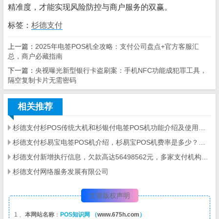
精准度，才能实现风险防控与商户服务的双赢。
标签：
杉德支付
上一篇：
2025年电签POS机全攻略：支付公司盘点+官方客服汇
总，商户必藏指南
下一篇：
央视曝光新型银行卡盗刷案：手机NFC功能成犯罪工具，
隔空复制卡片无需密码
相关推荐
杉德支付杉POS传统大机和杉银付电签POS机功能介绍及使用流程
杉德支付杉易宝电签POS机介绍，杉易宝POS机费率是多少？杉易宝POS机单笔额度
杉德支付新增执行信息，欠款高达56498562元，多家支付机构成为被执行人
杉德支付网络服务发展有限公司
文章版权声明
1 、
本网站名称
：
POS知识网 （
www.675h.com
）