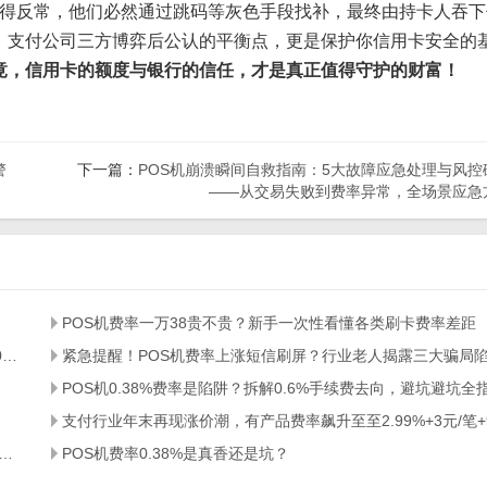
得反常，他们必然通过跳码等灰色手段找补，最终由持卡人吞下
联、支付公司三方博弈后公认的平衡点，更是保护你信用卡安全的
毕竟，信用卡的额度与银行的信任，才是真正值得守护的财富！
警
下一篇：
POS机崩溃瞬间自救指南：5大故障应急处理与风控
——从交易失败到费率异常，全场景应急
POS机费率一万38贵不贵？新手一次性看懂各类刷卡费率差距
2026支付行业大洗牌：POS机隐形收费乱象，维权中介收割9000人
POS机0.38%费率是陷阱？拆解0.6%手续费去向，避坑避坑全
必看！POS机名额超限怎么解？2步搞定+3大选购陷阱避雷
POS机费率0.38%是真香还是坑？