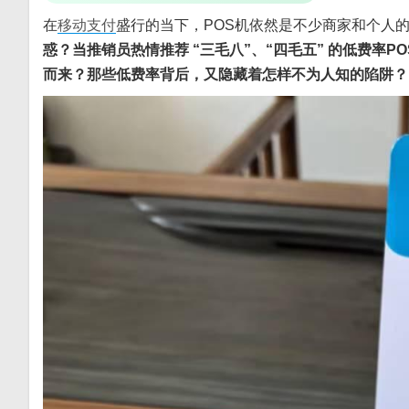
在
移动支付
盛行的当下，POS机依然是不少商家和个人
惑？当推销员热情推荐 “三毛八”、“四毛五” 的低费率PO
而来？那些低费率背后，又隐藏着怎样不为人知的陷阱？