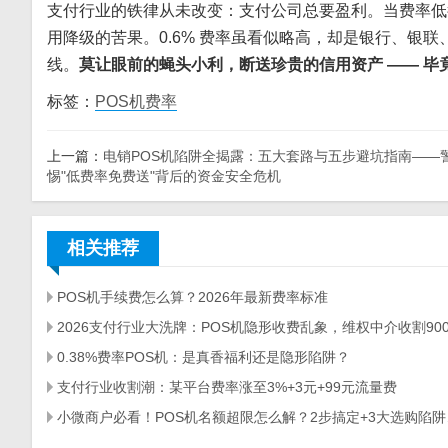
支付行业的铁律从未改变：支付公司总要盈利。当费率低
用降级的苦果。0.6% 费率虽看似略高，却是银行、银
线。
莫让眼前的蝇头小利，断送珍贵的信用资产 —— 
标签：
POS机费率
上一篇：
电销POS机陷阱全揭露：五大套路与五步避坑指南——
惕"低费率免费送"背后的资金安全危机
相关推荐
POS机手续费怎么算？2026年最新费率标准
0.38%费率POS机：是真香福利还是隐形陷阱？
支付行业收割潮：某平台费率涨至3%+3元+99元流量费
小微商户