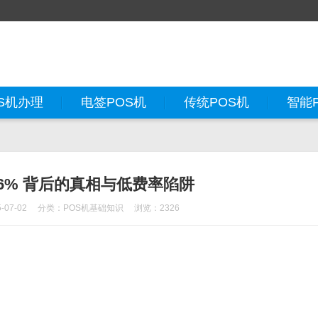
S机办理
电签POS机
传统POS机
智能
.6% 背后的真相与低费率陷阱
07-02
分类：
POS机基础知识
浏览：2326