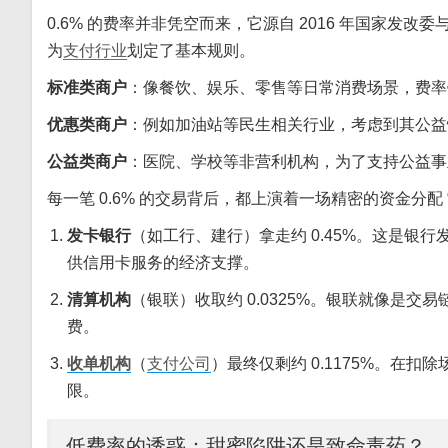
0.6% 的费率并非凭空而来，它源自 2016 年国家发改
为
支付行业
划定了基本规则。
标准类商户
：像餐饮、娱乐、零售等日常消费场景，费率锁
优惠类商户
：例如加油站等民生相关行业，考虑到其公益性
公益类商户
：医院、学校等非营利机构，为了支持公益事业
每一笔 0.6% 的交易背后，都上演着一场精密的资金分配 
发卡银行
（如工行、建行）拿走约 0.45%。这是
供信用卡服务的经济支撑。
清算机构
（银联）收取约 0.0325%。银联就像是交
费。
收单机构
（
支付公司
）最终仅剩约 0.1175%。在
限。
低费率的诱惑：甜蜜陷阱还是致命毒药？