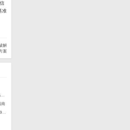
信
基准
破解
方案
紧急提醒！POS机费率上涨短信刷屏？行业老人揭露三大骗局陷阱！
指南
支付行业年末再现涨价潮，有产品费率飙升至至2.99%+3元/笔+90元/60天流量费