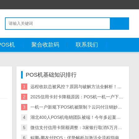
POS机
聚合收款码
联系我们
POS机基础知识排行
1
远程收款总被风控？原因与破解方法全解析！这两款工具让你告别资金冻结
2
2025信用卡封卡降额原因：POS机一机一户下单一商户交易风险，合规用卡指南
3
一机一户新规下POS机被限制？云闪付注销妙招+多商户收款码替代方案
4
湖北400人POS机电销团队被端！今年多起案件曝光，行业警钟再响
5
微信支付信用卡限额调整：3家银行取消5万月限，大额消费攻略及影响
6
鲲鹏-鹏友付POS：优势解析与激活全流程指南