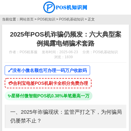
当前位置：
网站首页
>
POS机知识
>
POS机基础知识
> 正文
2025年POS机诈骗仍频发：六大典型案
例揭露电销骗术套路
作者：POS机客服
发布时间：2025-06-23
分类：
POS机基础知识
浏览：1839
🔗
没有小微名额也可办理一码万户收款码
💳
合利宝电签POS机刷卡全积分免费办理
✨
星驿付微智能POS机0.38%单笔最高一万
一、2025年诈骗现状：监管严打之下，为何骗局
仍屡禁不止？