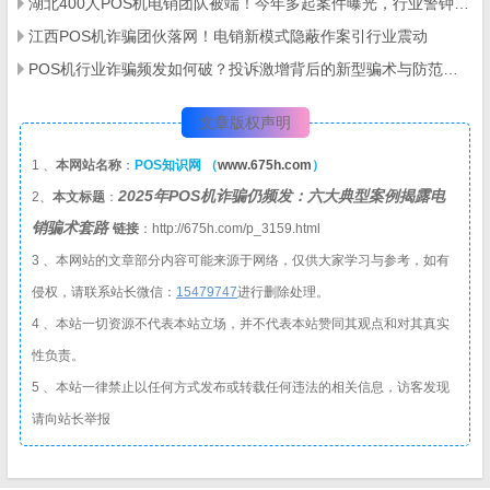
湖北400人POS机电销团队被端！今年多起案件曝光，行业警钟再响
江西POS机诈骗团伙落网！电销新模式隐蔽作案引行业震动
POS机行业诈骗频发如何破？投诉激增背后的新型骗术与防范全攻略
文章版权声明
1 、
本网站名称
：
POS知识网 （
www.675h.com
）
2025年POS机诈骗仍频发：六大典型案例揭露电
2、
本文标题
：
销骗术套路
链接
：http://675h.com/p_3159.html
3 、本网站的文章部分内容可能来源于网络，仅供大家学习与参考，如有
侵权，请联系站长微信：
1
5479747
进行删除处理。
4 、本站一切资源不代表本站立场，并不代表本站赞同其观点和对其真实
性负责。
5 、本站一律禁止以任何方式发布或转载任何违法的相关信息，访客发现
请向站长举报