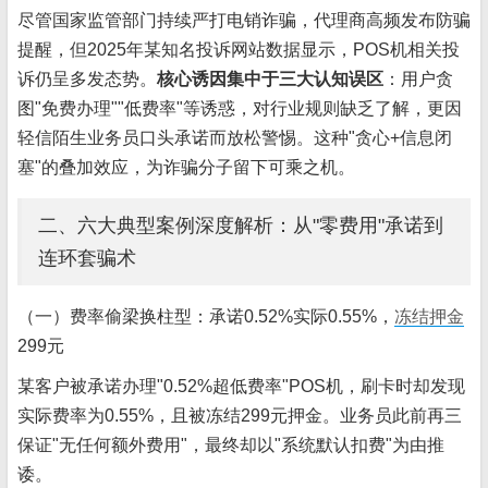
尽管国家监管部门持续严打电销诈骗，代理商高频发布防骗
提醒，但2025年某知名投诉网站数据显示，POS机相关投
诉仍呈多发态势。
核心诱因集中于三大认知误区
：用户贪
图"免费办理""低费率"等诱惑，对行业规则缺乏了解，更因
轻信陌生业务员口头承诺而放松警惕。这种"贪心+信息闭
塞"的叠加效应，为诈骗分子留下可乘之机。
二、六大典型案例深度解析：从"零费用"承诺到
连环套骗术
（一）费率偷梁换柱型：承诺0.52%实际0.55%，
冻结押金
299元
某客户被承诺办理"0.52%超低费率"POS机，刷卡时却发现
实际费率为0.55%，且被冻结299元押金。业务员此前再三
保证"无任何额外费用"，最终却以"系统默认扣费"为由推
诿。