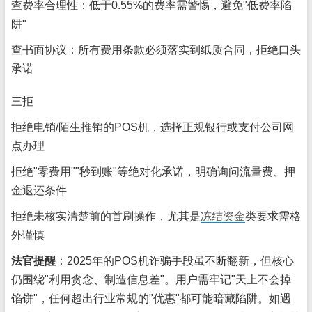
查费率合理性：低于0.55%的费率需警惕，避免"低费率陷
阱"
查书面协议：所有费用条款必须落实到纸质合同，拒绝口头
承诺
三拒
拒绝电销/陌生推销的POS机，选择正规银行或支付公司网
点办理
拒绝"零费用""秒到账"等绝对化承诺，明确询问流量费、押
金退还条件
拒绝未核实清楚前的首刷操作，尤其是
冻结资金
类要求需格
外谨慎
法官提醒
：2025年的POS机诈骗手段虽不断翻新，但核心
仍围绕"利用贪念、制造信息差"。用户需牢记"天上不会掉
馅饼"，任何超出行业常规的"优惠"都可能暗藏陷阱。如遇