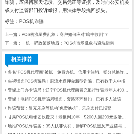
诈骗，应保留聊天记录、交易凭证等证据，及时向公安机关
或支付监管部门投诉举报，用法律手段挽回损失。
标签：
POS机诈骗
上一篇：
POS机流量费乱象：商户如何应对"暗中收割"？
下一篇：
一机一码政策落地后：POS机市场乱象与避坑指南
相关推荐
多名“POS机代理商”被抓！免费办机、信用卡注销、积分兑换诈骗案例汇总
央视曝光POS机骗局！刷流水返押金新型诈骗，已有数千人中招
警惕上门办卡骗局！辽宁POS机代理商冒充银行诈骗老年人499元押金
警惕！电销POS机新骗局曝光，套路环环相扣，已有多人被骗
诈骗预警：冒充乐刷等机构“免费换机”，乐刷支付已报警
甘肃POS机电销团伙覆灭！老板判10年，5200人因299元激活费被骗157万
地推POS机诈骗案：35人认罪认罚，拆解POS机黑灰产业链与自保指南