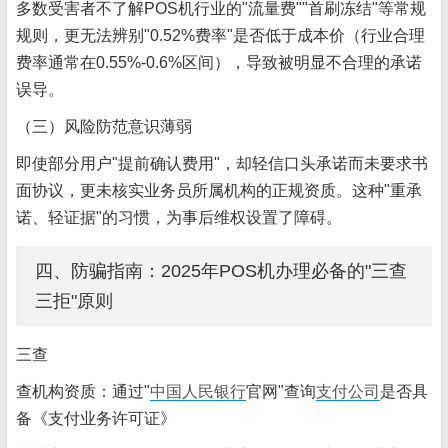
多数受害者不了解POS机行业的"流量费""首刷冻结"等常规
规则，更无法辨别"0.52%费率"是否低于成本价（行业合理
费率通常在
0.55%-0.6%
区间），导致被明显不合理的承诺
误导。
（三）风险防范意识薄弱
即使部分用户"提前确认费用"，却轻信口头承诺而未要求书
面协议，更未核实业务员所属机构的正规资质。这种"重承
诺、轻证据"的习惯，为事后维权设置了障碍。
四、防骗指南：2025年POS机办理必备的"三查
三拒"原则
三查
查机构资质：通过"
中国人民银行
官网"查询
支付公司
是否具
备《支付业务许可证》