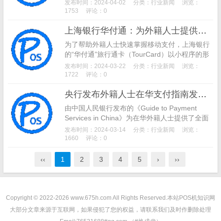
付、移动支付以及现金支付等，他们计划增设外
发布时间：2024-04-02
分类：
行业新闻
浏览：
币兑换机和移动POS机。这些新的设施将为展客
1753
评论：0
商提供更多的便利，使他们在进行交易时能够选
上海银行华付通：为外籍人士提供便捷的移动支付体验
择更适合自己的支付方式。
为了帮助外籍人士快速掌握移动支付，上海银行
的“华付通”旅行通卡（TourCard）以小程序的形
式直接嵌入到支付宝、微信和银联云闪付等支付
发布时间：2024-03-22
分类：
行业新闻
浏览：
渠道中，用户只需绑定银行卡即可使用。此外，
1722
评论：0
用户还可以在线申请，将境外银行卡与之关联，
央行发布外籍人士在华支付指南发布，提供多样化支付方式
随用随充，通过线上快捷支付和线下扫码等方式
完成消费
由中国人民银行发布的《Guide to Payment
Services in China》为在华外籍人士提供了全面
的支付方式介绍。这份指南详细解释了如何通过
发布时间：2024-03-14
分类：
行业新闻
浏览：
移动支付工具（如支付宝、微信支付和云闪付）
1660
评论：0
进行便捷支付，并指出在一定金额内无需身份信
息采集。
‹‹
1
2
3
4
5
›
››
Copyright © 2022-2026 www.675h.com All Rights Reserved.
本站POS机知识网
大部分文章来源于互联网，如果侵犯了您的权益，请联系我们及时作删除处理