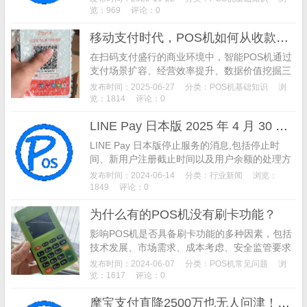
于社交媒体推广、移动商城等多种场景。
览：969
评论：0
移动支付时代，POS机如何从收款工具进化为生意增长引擎？ ——智能POS机的多维价值解析与选型指南
​ 在扫码支付盛行的商业环境中，智能POS机通过
支付场景扩容、经营效率提升、数据价值挖掘三
大核心能力，成为商户不可忽视的增长基础设
发布时间：2025-06-27
分类：
POS机基础知识
浏
施。从社区便利店到商业综合体，无数案例印
览：1814
评论：0
证：选对一台POS机，相当于为店铺配备了"全能
LINE Pay 日本版 2025 年 4 月 30 日停止服务
经营顾问"。 一、重新定义POS机：从"刷卡工
具"到"商业中枢"
LINE Pay 日本版停止服务的消息,包括停止时
间、新用户注册截止时间以及用户余额的处理方
式。同时,文章还提到了 LINE Pay 停止服务的原
发布时间：2024-06-14
分类：
行业新闻
浏览：
因以及与 PayPay 的整合情况。
1849
评论：0
为什么有的POS机没有刷卡功能？
影响POS机是否具备刷卡功能的多种因素，包括
技术发展、市场需求、成本考虑、安全监管要求
以及用户体验。了解为何现代支付方式的多样化
发布时间：2024-06-07
分类：
POS机常见问题
浏
导致一些POS机选择放弃传统刷卡功能。
览：1617
评论：0
摩宝支付直降2500万也无人问津！支付牌照滞销了