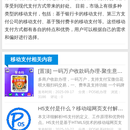
享受到现代支付方式带来的好处。 目前，市场上有很多种
类型的移动支付，包括：基于银行卡的移动支付、第三方支
付公司的移动支付、基于预付费卡的移动支付等。这些移动
支付方式都有各自的特点和优势，用户可以根据自己的需求
和偏好进行选择。
移动支付相关内容
[置顶] 一码万户收款码办理-聚生意收款码办理
多商户收款办理，一码万户，支持支付宝微信花
呗大额扫码交易，一、费率及支持功能 一个码牌
搞定千万商户，全国商户任你选，费率如下图所
发布时间：2025-09-17
分类：
POS机办理
浏览：
示： 支付宝和微信大额支付费率0.6%， 单笔最
3186
评论：0
高2万 默认T+1到账，需要秒到账去小程序提
H5支付是什么？移动端网页支付解决方案全面解析 | 跨平台支付指南
现，单次加提现费2块
本文详细解析H5支付的定义、工作原理和优势特
点。H5支付是基于HTML5技术的移动端网页支
付方案，支持跨平台使用，无需下载APP，适用
发布时间：2025-10-22
分类：
POS机基础知识
浏