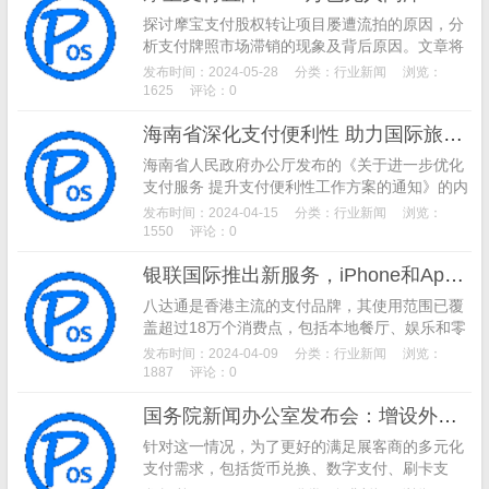
探讨摩宝支付股权转让项目屡遭流拍的原因，分
析支付牌照市场滞销的现象及背后原因。文章将
深入剖析摩宝支付的经营状况、行业趋势以及资
发布时间：2024-05-28
分类：
行业新闻
浏览：
本市场的态度，为读者揭示支付牌照市场的现状
1625
评论：0
和未来发展方向。
海南省深化支付便利性 助力国际旅游岛建设
海南省人民政府办公厅发布的《关于进一步优化
支付服务 提升支付便利性工作方案的通知》的内
容和目标。海南省在改善境外银行卡受理环境、
发布时间：2024-04-15
分类：
行业新闻
浏览：
提升移动支付产品丰富度、扩大ATM和银行网点
1550
评论：0
覆盖率等方面所采取的措施。
银联国际推出新服务，iPhone和Apple Watch用户可轻松在港澳地区使用八达通支付
八达通是香港主流的支付品牌，其使用范围已覆
盖超过18万个消费点，包括本地餐厅、娱乐和零
售商户，以及香港港铁、本地巴士、渡轮和出租
发布时间：2024-04-09
分类：
行业新闻
浏览：
车等主要交通工具。通过与银联的合作，银联卡
1887
评论：0
持卡人可以更加灵活地选择熟悉的支付方式在港
国务院新闻办公室发布会：增设外币兑换机和移动POS机以满足展客商多元化支付需求
消费，八达通也进一步提升了对内地居民的服务
能力。
针对这一情况，为了更好的满足展客商的多元化
支付需求，包括货币兑换、数字支付、刷卡支