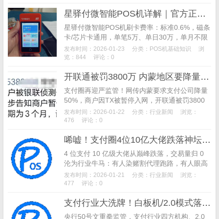
星驿付微智能POS机详解｜官方正品｜一清牌照｜0.38%扫码费率
星驿付微智能POS机刷卡费率：标准0.6%，磁条
卡/芯片卡通用，单笔5万、单日30万，单月不限
额、无笔数限制；
发布时间：2026-01-23
分类：
POS机基础知识
浏
览：844
评论：0
开联通被罚3800万 内蒙地区要降量50% 部分商户因“侦测到TX”被暂停入网3个月
支付圈再迎严监管！网传内蒙要求支付公司降量
50%，商户因TX被暂停入网，开联通被罚3800
万+。
发布时间：2026-01-22
分类：
行业新闻
浏览：
476
评论：0
唏嘘！支付圈4位10亿大佬跌落神坛，如今沦为行业牛马
4 位支付 10 亿级大佬从巅峰跌落，交易量归 0
沦为行业牛马：有人染赌割代理跑路，有人眼高
手低选错产品被手下超越，有人跨界投资亏光家
发布时间：2026-01-21
分类：
行业新闻
浏览：
底，
477
评论：0
支付行业大洗牌！白板机/2.0模式落幕，直签时代靠融合吧破局
央行50号文重拳监管，支付行业四方机构、2.0