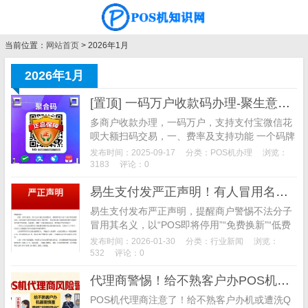
当前位置：
网站首页
> 2026年1月
2026年1月
[置顶] 一码万户收款码办理-聚生意收款码办理
多商户收款办理，一码万户，支持支付宝微信花
呗大额扫码交易，一、费率及支持功能 一个码牌
搞定千万商户，全国商户任你选，费率如下图所
发布时间：2025-09-17
分类：
POS机办理
浏览：
示： 支付宝和微信大额支付费率0.6%， 单笔最
3183
评论：0
高2万 默认T+1到账，需要秒到账去小程序提
易生支付发严正声明！有人冒用名义骗商户换机，谨防上当
现，单次加提现费2块
易生支付发布严正声明，提醒商户警惕不法分子
冒用其名义，以“POS即将停用”“免费换新”“低费
率”为由实施诈骗。据悉，易生支付曾因终端管理
发布时间：2026-01-30
分类：
行业新闻
浏览：
违规被罚555万，此类诈骗多家支付机构均遭遇
532
评论：0
过，商户需严防上当。
代理商警惕！给不熟客户办POS机和收款码或遭牵连，这些坑千万别踩
POS机代理商注意了！给不熟客户办机或遭洗Q