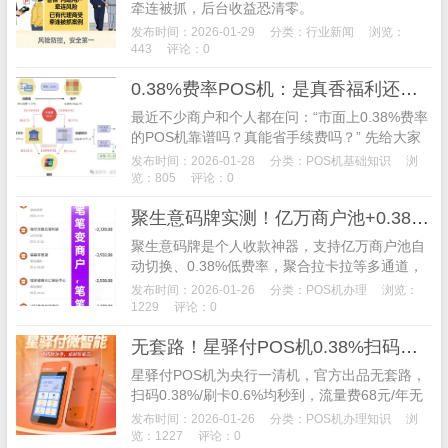
牵连被抓，后台收益恐清零。
发布时间：2026-01-29
分类：
行业新闻
浏览：
443
评论：0
0.38%费率POS机：是真香福利还是隐形陷阱？
最近不少商户和个人都在问：“市面上0.38%费率
的POS机靠谱吗？真能省手续费吗？” 先给大家
吃颗定心丸——0.38%费率是真实存在的，但绝
发布时间：2026-01-28
分类：
POS机基础知识
浏
对不是所有交易都能享受，它有严格的适用范
览：805
评论：0
围，可不是“一刀切”的全场景低费率。
聚生意码牌实测！亿万商户池+0.38%费率，个人收款神器
聚生意码牌是个人收款神器，支持亿万商户池自
动切换、0.38%低费率，聚合拉卡拉等多通道，
24小时秒到无围栏。
发布时间：2026-01-26
分类：
POS机办理
浏览：
1229
评论：0
无套路！星驿付POS机0.38%扫码费率，免费送机还秒到
星驿付POS机为央行一清机，官方出品无套路，
扫码0.38%/刷卡0.6%均秒到，流量费68元/年无
押金。
发布时间：2026-01-26
分类：
POS机办理知识
浏
览：1227
评论：0