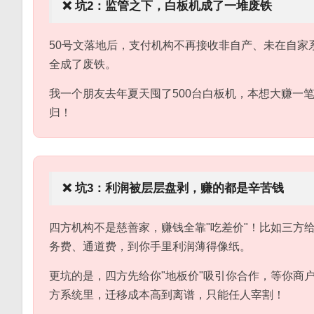
❌ 坑2：监管之下，白板机成了一堆废铁
50号文落地后，支付机构不再接收非自产、未在自家
全成了废铁。
我一个朋友去年夏天囤了500台白板机，本想大赚一
归！
❌ 坑3：利润被层层盘剥，赚的都是辛苦钱
四方机构不是慈善家，赚钱全靠"吃差价"！比如三方给四
务费、通道费，到你手里利润薄得像纸。
更坑的是，四方先给你"地板价"吸引你合作，等你商
方系统里，迁移成本高到离谱，只能任人宰割！