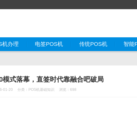
S机办理
电签POS机
传统POS机
智能
.0模式落幕，直签时代靠融合吧破局
-01-20
分类：
POS机基础知识
浏览：698