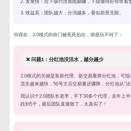
2. 发展快：拉下级代理就能躺赚，下级做得好你坐着
3. 收益高：团队越大，分润越多，看似前景无限。
但现在，2.0模式的命门被死死掐住，彻底玩不转了：
❌ 问题1：分红池没活水，越分越少
2.0模式的关键是靠新代理、新交易量撑分红池，可
流失越来越快，50号文后交易量还骤降，分红池从"活水
我认识个2.0团队长老李，手下30多个代理，去年上
跌到5千，最后团队直接散了，太真实了！