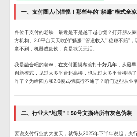
一、支付圈人心惶惶！那些年的"躺赚"模式全凉
各位干支付的老铁，最近是不是越干越心慌？打开朋友圈，
方机构、2.0平台天天吹的"躺赚""管道收入""稳赚不
拿不到，机器成废铁，真是欲哭无泪。
我是融合吧的老W，在支付圈摸爬滚打
十好几年
，从最早
创新模式，见过太多平台起高楼，也见过太多平台楼塌了
咋了？为啥四方和2.0模式彻底行不通了？咱们这些从业
二、行业大"地震"！50号文撕碎所有灰色伪装
要说支付行业的大变天，就得从2025年下半年说起，央