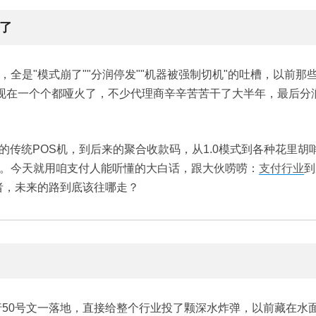
了
全是"模式崩了""分润停发""机器被强制切机"的吐槽，以前那
赔"，现在一个个都哑火了，不少代理商辛辛苦苦干了大半年，最后分
的传统POS机，到后来的聚合收款码，从1.0模式到各种花里胡
。今天就用咱支付人能听懂的大白话，跟大伙唠唠：
支付行业
到
者，未来的路到底该往哪走？
行50号文一落地，直接给整个行业投了颗深水炸弹，以前藏在水