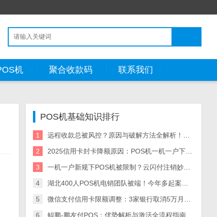
POS机
聚合收款码
联系我们
POS机基础知识排行
1
远程收款总被风控？原因与破解方法全解析！这两款工具让你告别资金冻结
2
2025信用卡封卡降额原因：POS机一机一户下单一商户交易风险，合规用卡指南
3
一机一户新规下POS机被限制？云闪付注销妙招+多商户收款码替代方案
4
湖北400人POS机电销团队被端！今年多起案件曝光，行业警钟再响
5
微信支付信用卡限额调整：3家银行取消5万月限，大额消费攻略及影响
6
鲲鹏-鹏友付POS：优势解析与激活全流程指南