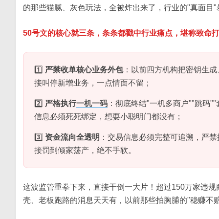
的那些猫腻、灰色玩法，全被炸出来了，行业的"真面目"
50号文的核心就三条，条条都戳中行业痛点，堪称致命
1️⃣
严禁收单核心业务外包
：以前四方机构把密钥生成
接叫停新增业务，一点情面不留；
2️⃣
严格执行
一机一码
：彻底终结"一机多商户""跳码
信息必须死死绑定，想耍小聪明门都没有；
3️⃣
资金流向全透明
：交易信息必须完整可追溯，严禁
接罚到倾家荡产，绝不手软。
这波监管重拳下来，直接干倒一大片！超过150万家违规
壳、老板跑路的消息天天有，以前那些拍胸脯的"稳赚不