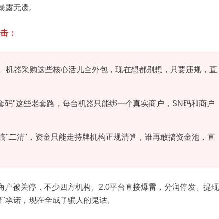
暴露无遗。
打击：
、机器采购这些核心活儿全外包，现在想都别想，只要违规，直
""套码"这些老套路，每台机器只能绑一个真实商户，SN码和商户
搞"二清"，资金只能走持牌机构正规清算，谁再敢搞资金池，直
商户被关停，不少四方机构、2.0平台直接爆雷，分润停发、提
赔"承诺，现在全成了骗人的鬼话。