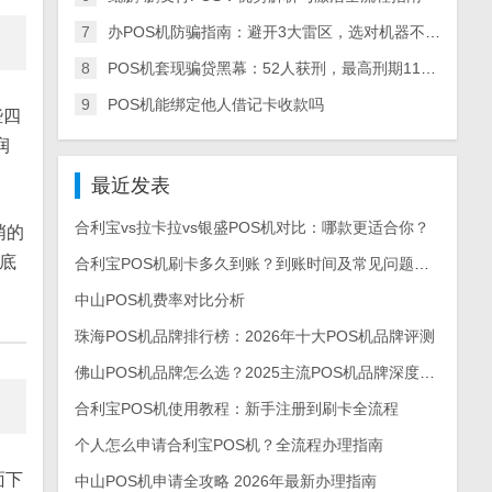
7
办POS机防骗指南：避开3大雷区，选对机器不踩坑
8
POS机套现骗贷黑幕：52人获刑，最高刑期11年，全链条犯罪细节曝光
9
POS机能绑定他人借记卡收款吗
些四
润
最近发表
合利宝vs拉卡拉vs银盛POS机对比：哪款更适合你？
哨的
底
合利宝POS机刷卡多久到账？到账时间及常见问题解答
中山POS机费率对比分析
珠海POS机品牌排行榜：2026年十大POS机品牌评测
佛山POS机品牌怎么选？2025主流POS机品牌深度测评与选购指南
合利宝POS机使用教程：新手注册到刷卡全流程
个人怎么申请合利宝POS机？全流程办理指南
面下
中山POS机申请全攻略 2026年最新办理指南