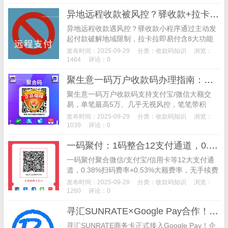
款。
异地远程收款被风控？驿收款+拉卡拉即易付双神器破解难题
异地远程收款遇风控？驿收款小程序通过主动发
起付款破解地域限制，拉卡拉即易付含8大功能
（多场景收款+客户管理+营销工具），双神器适
发布时间：2025-09-29
分类：
收款码知识
浏览：
配真实交易，中小商户收款不拦截、经营更高
1464
评论：0
效。
聚生意一码万户收款码办理指南：大额收款无风控，0元解锁千万商户
聚生意一码万户收款码支持支付宝/微信大额交
易，单笔最高5万、几乎无视风控，笔笔带积
分；0元办理（交易满1万返10元），T+1自动到
发布时间：2025-09-29
分类：
收款码知识
浏览：
账/秒到仅2元，添加客服15479747获办理指导，
1039
评论：0
仅自用不支持远程。
一码聚付：1码整合12支付通道，0.38%起费率+无机器费用，商户收款神器
一码聚付聚合微信/支付宝/信用卡等12大支付通
道，0.38%扫码费率+0.53%大额费率，无手续费
无流量费，4步快速开通，适配小微/个体/企业，
发布时间：2025-09-28
分类：
收款码知识
浏览：
解决商户多码管理、高费率痛点，添加客服微信
1260
评论：0
15479747可咨询详情。
寻汇SUNRATE×Google Pay合作！企业安卓设备全球支付，安全便捷覆盖多场景
寻汇SUNRATE商务卡正式接入Google Pay！企