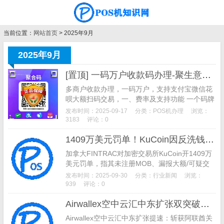
当前位置：
网站首页
> 2025年9月
2025年9月
[置顶] 一码万户收款码办理-聚生意收款码办理
多商户收款办理，一码万户，支持支付宝微信花
呗大额扫码交易，一、费率及支持功能 一个码牌
搞定千万商户，全国商户任你选，费率如下图所
发布时间：2025-09-17
分类：
POS机办理
浏览：
示： 支付宝和微信大额支付费率0.6%， 单笔最
3183
评论：0
高2万 默认T+1到账，需要秒到账去小程序提
1409万美元罚单！KuCoin因反洗钱不力被加拿大FINTRAC处罚，当庭上诉否认指控
现，单次加提现费2块
加拿大FINTRAC对加密交易所KuCoin开1409万
美元罚单，指其未注册MOB、漏报大额/可疑交
易！KuCoin否认指控并上诉，称罚款过高，附加
发布时间：2025-09-30
分类：
行业新闻
浏览：
拿大金融业反洗钱处罚案例。
939
评论：0
Airwallex空中云汇中东扩张双突破：获阿联酋央行牌照，携手Tabby推BNPL支付
Airwallex空中云汇中东扩张提速：斩获阿联酋关