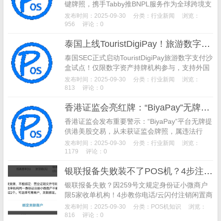
键牌照，携手Tabby推BNPL服务作为全球跨境支
付领域的重要参与者，Airwallex空中云汇正加速
发布时间：2025-09-30
分类：
行业新闻
浏览：
布局中东市场，通过获取核心...
956
评论：0
泰国上线TouristDigiPay！旅游数字支付沙盒启动，仅数字资产持牌机构可参与
泰国SEC正式启动TouristDigiPay旅游数字支付沙
盒试点！仅限数字资产持牌机构参与，支持外国
游客合规兑换数字资产为泰铢消费，2025年Q4
发布时间：2025-09-30
分类：
行业新闻
浏览：
运营，附双重监管与风控细节。
813
评论：0
香港证监会亮红牌：“BiyaPay”无牌搞股票交易，香港投资者务必警惕
香港证监会发布重要警示：“BiyaPay”平台无牌提
供港美股交易，从未获证监会牌照，属违法行
为！已列入警示名单，教你3步核查平台资质，
发布时间：2025-09-30
分类：
行业新闻
浏览：
规避投资风险。
1179
评论：0
银联报备失败装不了POS机？4步注销+2款收款神器破解
银联报备失败？因259号文规定身份证小微商户
限5家收单机构！4步教你电话/云闪付注销闲置商
户，还推荐聚生意码牌（大额5万+秒到）、一码
发布时间：2025-09-30
分类：
POS机知识
浏览：
聚付（费率0.38%），不占名额，当天开通收
816
评论：0