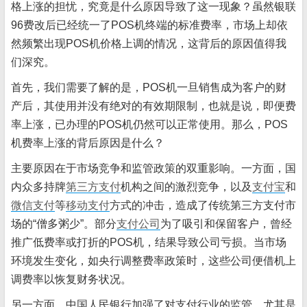
格上涨的担忧，究竟是什么原因导致了这一现象？虽然银联
96费改后已经统一了POS机终端的标准费率，市场上却依
然频繁出现POS机价格上调的情况，这背后的原因值得我
们深究。
首先，我们需要了解的是，POS机一旦销售成为客户的财
产后，其使用并没有绝对的有效期限制，也就是说，即便费
率上涨，已办理的POS机仍然可以正常使用。那么，POS
机费率上涨的背后原因是什么？
主要原因在于市场竞争和监管政策的双重影响。一方面，国
内众多持牌
第三方支付
机构之间的激烈竞争，以及
支付宝
和
微信支付
等
移动支付
方式的冲击，造成了传统第三方支付市
场的“僧多粥少”。部分
支付公司
为了吸引和保留客户，曾经
推广低费率或打折的POS机，结果导致公司亏损。当市场
环境发生变化，如央行调整费率政策时，这些公司便借机上
调费率以恢复财务状况。
另一方面，中国人民银行加强了对支付行业的监管，尤其是