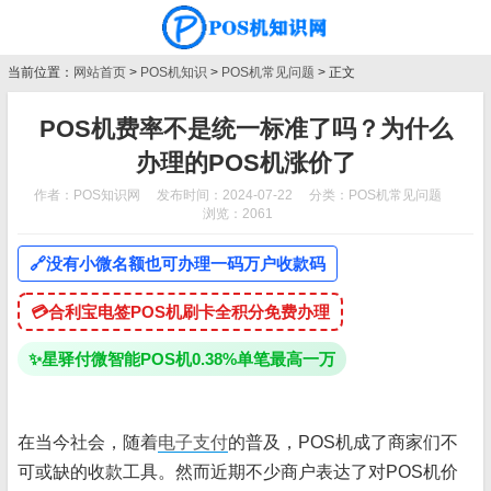
当前位置：
网站首页
>
POS机知识
>
POS机常见问题
> 正文
POS机费率不是统一标准了吗？为什么
办理的POS机涨价了
作者：POS知识网
发布时间：2024-07-22
分类：
POS机常见问题
浏览：2061
🔗
没有小微名额也可办理一码万户收款码
💳
合利宝电签POS机刷卡全积分免费办理
✨
星驿付微智能POS机0.38%单笔最高一万
在当今社会，随着
电子支付
的普及，POS机成了商家们不
可或缺的收款工具。然而近期不少商户表达了对POS机价