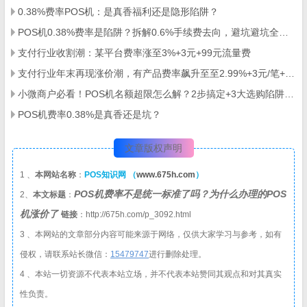
0.38%费率POS机：是真香福利还是隐形陷阱？
POS机0.38%费率是陷阱？拆解0.6%手续费去向，避坑避坑全指南
支付行业收割潮：某平台费率涨至3%+3元+99元流量费
支付行业年末再现涨价潮，有产品费率飙升至至2.99%+3元/笔+90元/60天流量费
小微商户必看！POS机名额超限怎么解？2步搞定+3大选购陷阱避雷
POS机费率0.38%是真香还是坑？
文章版权声明
1 、
本网站名称
：
POS知识网 （
www.675h.com
）
POS机费率不是统一标准了吗？为什么办理的POS
2、
本文标题
：
机涨价了
链接
：http://675h.com/p_3092.html
3 、本网站的文章部分内容可能来源于网络，仅供大家学习与参考，如有
侵权，请联系站长微信：
1
5479747
进行删除处理。
4 、本站一切资源不代表本站立场，并不代表本站赞同其观点和对其真实
性负责。