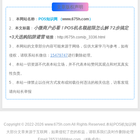
文章版权声明
1 、
本网站名称
：
POS知识网 （
www.675h.com
）
小微商户必看！POS机名额超限怎么解？2步搞定
2、
本文标题
：
+3大选购陷阱避雷
链接
：http://675h.com/p_3336.html
3 、本网站的文章部分内容可能来源于网络，仅供大家学习与参考，如有
侵权，请联系站长微信：
1
5479747
进行删除处理。
4 、本站一切资源不代表本站立场，并不代表本站赞同其观点和对其真实
性负责。
5 、本站一律禁止以任何方式发布或转载任何违法的相关信息，访客发现
请向站长举报
Copyright © 2022-2026 www.675h.com All Rights Reserved.
本站POS机知识网
大部分文章来源于互联网，如果侵犯了您的权益，请联系我们及时作删除处理
Email:76531688#qq.com （#换成@）