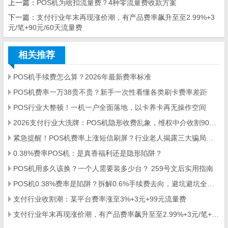
上一篇：
POS机为啥扣流量费？4种零流量费收款方案
下一篇：
支付行业年末再现涨价潮，有产品费率飙升至至2.99%+3
元/笔+90元/60天流量费
相关推荐
POS机手续费怎么算？2026年最新费率标准
POS机费率一万38贵不贵？新手一次性看懂各类刷卡费率差距
POS行业大整顿！一机一户全面落地，以卡养卡再无操作空间
2026支付行业大洗牌：POS机隐形收费乱象，维权中介收割9000人
紧急提醒！POS机费率上涨短信刷屏？行业老人揭露三大骗局陷阱！
0.38%费率POS机：是真香福利还是隐形陷阱？
POS机用多久该换？一个人需要装多少台？ 259号文后实用指南
POS机0.38%费率是陷阱？拆解0.6%手续费去向，避坑避坑全指南
支付行业收割潮：某平台费率涨至3%+3元+99元流量费
支付行业年末再现涨价潮，有产品费率飙升至至2.99%+3元/笔+90元/60天流量费