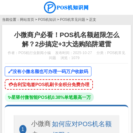
当前位置：
网站首页
>
POS机知识
>
POS机常见问题
> 正文
小微商户必看！POS机名额超限怎么
解？2步搞定+3大选购陷阱避雷
作者：POS机行业新闻小编
发布时间：2025-10-27
分类：
POS机常见
问题
浏览：1079
🔗
没有小微名额也可办理一码万户收款码
💳
合利宝电签POS机刷卡全积分免费办理
✨
星驿付微智能POS机0.38%单笔最高一万
小微商
如何应对POS机名额
1