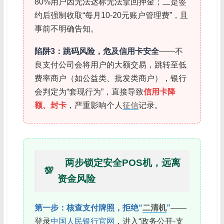
80%用户因无法达标无法拿回押金；二是签
约后强制收取“每月10-20元账户管理费”，且
事前不明确告知。
陷阱3：跳码风险，危及信用卡安全
——不
良支付公司会将用户的大额交易，跳转至低
费率商户（如公益类、批发类商户），银行
会判定为“套现行为”，直接导致
信用卡降
额、封卡
，严重影响个人
征信
记录。
两步锁定安全POS机，远离
💯
资金风险
第一步：核查支付牌照，拒绝“
二清机
”
——
登录
中国人民银行官网
，进入“政务公开-支