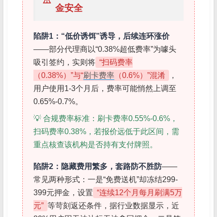
⚠️
金安全
陷阱1：“低价诱饵”诱导，后续连环涨价
——部分代理商以“0.38%超低费率”为噱头
吸引签约，实则将
“扫码费率
（0.38%）”与“
刷卡费率
（0.6%）”混淆
，
用户使用1-3个月后，费率可能悄然上调至
0.65%-0.7%。
💡 合规费率标准：刷卡费率0.55%-0.6%，
扫码费率0.38%，若报价远低于此区间，需
重点核查该机构是否持有支付牌照。
陷阱2：隐藏费用繁多，套路防不胜防
——
常见两种形式：一是“免费送机”却冻结299-
399元押金，设置
“连续12个月每月刷满5万
元”
等苛刻返还条件，据行业数据显示，近