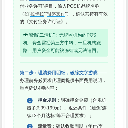
付业务许可”栏目，输入POS机品牌名称
（如“
拉卡拉
”“
银盛支付
”），确认其持有有效
的《支付业务许可证》。
📢 警惕“二清机”：无牌照机构的POS
机，资金需经第三方中转，一旦机构跑
路，用户资金可能被冻结或无法追回。
第二步：理清费用明细，破除文字游戏
——
办理前务必要求代理商提供书面费用说明，
重点确认4项内容：
押金规则
：明确押金金额（合规机
1
器多为99-199元）、返还条件（避免“连
续12个月达标”等不合理要求）；
流量费
：确认收取周期（年付/季
2