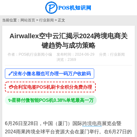
当前位置：
网站首页
>
行业新闻
> 正文
Airwallex空中云汇揭示2024跨境电商关
键趋势与成功策略
作者：POS机行业新闻小编
发布时间：2024-06-29
分类：
行业新闻
浏览：2369
🔗
没有小微名额也可办理一码万户收款码
💳
合利宝电签POS机刷卡全积分免费办理
✨
星驿付微智能POS机0.38%单笔最高一万
6月26日至28日，中国（厦门）国际
跨境电商
展览会暨
2024雨果跨境全球平台资源大会在厦门举行。在6月27日的