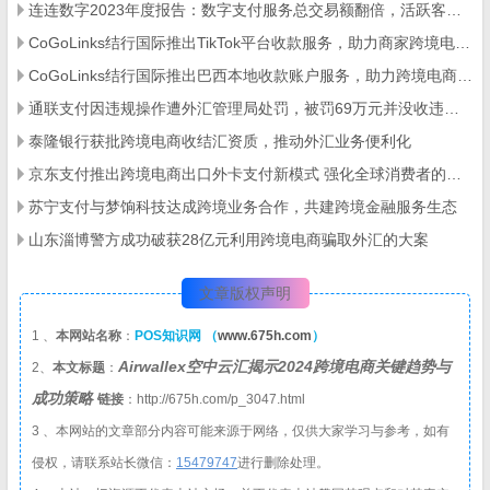
连连数字2023年度报告：数字支付服务总交易额翻倍，活跃客户数量显著增长
CoGoLinks结行国际推出TikTok平台收款服务，助力商家跨境电商发展
CoGoLinks结行国际推出巴西本地收款账户服务，助力跨境电商拓展拉美市场
通联支付因违规操作遭外汇管理局处罚，被罚69万元并没收违法所得
泰隆银行获批跨境电商收结汇资质，推动外汇业务便利化
京东支付推出跨境电商出口外卡支付新模式 强化全球消费者的购物体验
苏宁支付与梦饷科技达成跨境业务合作，共建跨境金融服务生态
山东淄博警方成功破获28亿元利用跨境电商骗取外汇的大案
文章版权声明
1 、
本网站名称
：
POS知识网 （
www.675h.com
）
Airwallex空中云汇揭示2024跨境电商关键趋势与
2、
本文标题
：
成功策略
链接
：http://675h.com/p_3047.html
3 、本网站的文章部分内容可能来源于网络，仅供大家学习与参考，如有
侵权，请联系站长微信：
1
5479747
进行删除处理。