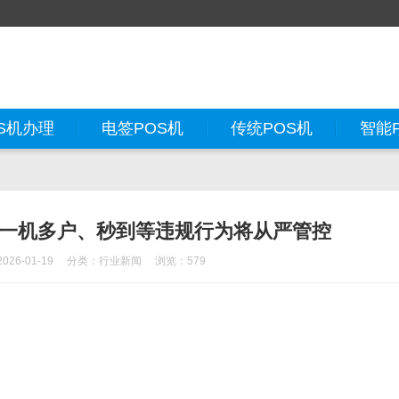
S机办理
电签POS机
传统POS机
智能
，一机多户、秒到等违规行为将从严管控
26-01-19
分类：
行业新闻
浏览：579