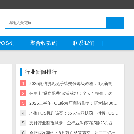
POS机
聚合收款码
联系我们
行业新闻排行
1
2025微信提现免手续费保姆级教程：6大新规方法+省钱策略（附风险预警）
2
信用卡“退息退费”政策落地：个人可操作，这些银行支持退！
3
2025上半年POS终端厂商销量榜：新大陆430万台领跑，5大厂商业绩分化解析
4
地推POS机诈骗案：35人认罪认罚，拆解POS机黑灰产业链与自保指南
5
支付行业整改风暴：全行业叫停“破5除2”机器，关停/涨价潮来袭
6
金控两次爽约：8月商户结算落空，员工工资社保断供，资金困局何解？