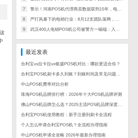
7
警示！河南POS机代理商卖数据获刑15年，电销产业链全链条被查，多地数百人涉案
8
严打风暴下的电销行业：8月12支团队落网，多地整治+量刑升级倒逼从业者转型
9
武汉400人电销POS机公司被警方一锅端：入职新人亲历实录，离职员工曝内幕
这
中
最近发表
合利宝vs拉卡拉vs银盛POS机对比：哪款更适合你？
合利宝POS机刷卡多久到账？到账时间及常见问题解答
中山POS机费率对比分析
珠海POS机品牌排行榜：2026年十大POS机品牌评测
佛山POS机品牌怎么选？2025主流POS机品牌深度测评与选购指南
合利宝POS机使用教程：新手注册到刷卡全流程
个人怎么申请合利宝POS机？全流程办理指南
中山POS机申请全攻略 2026年最新办理指南