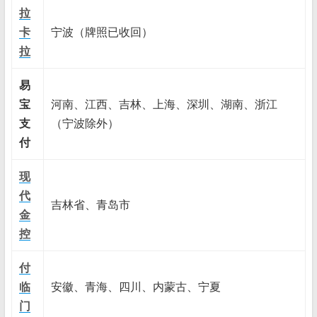
拉
卡
宁波（牌照已收回）
拉
易
宝
河南、江西、吉林、上海、深圳、湖南、浙江
支
（宁波除外）
付
现
代
吉林省、青岛市
金
控
付
临
安徽、青海、四川、内蒙古、宁夏
门