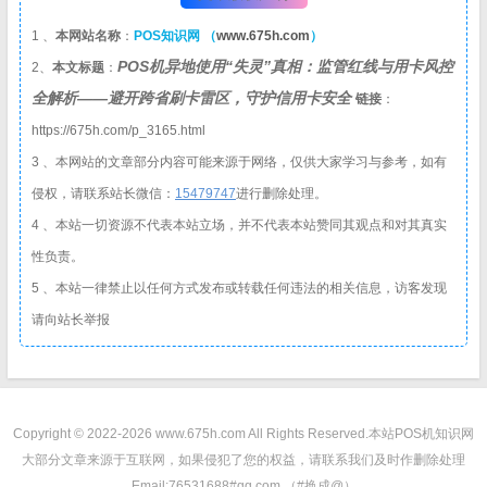
1 、
本网站名称
：
POS知识网 （
www.675h.com
）
POS机异地使用“失灵”真相：监管红线与用卡风控
2、
本文标题
：
全解析——避开跨省刷卡雷区，守护信用卡安全
链接
：
https://675h.com/p_3165.html
3 、本网站的文章部分内容可能来源于网络，仅供大家学习与参考，如有
侵权，请联系站长微信：
1
5479747
进行删除处理。
4 、本站一切资源不代表本站立场，并不代表本站赞同其观点和对其真实
性负责。
5 、本站一律禁止以任何方式发布或转载任何违法的相关信息，访客发现
请向站长举报
Copyright © 2022-2026 www.675h.com All Rights Reserved.
本站POS机知识网
大部分文章来源于互联网，如果侵犯了您的权益，请联系我们及时作删除处理
Email:76531688#qq.com （#换成@）