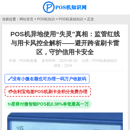
当前位置：
网站首页
>
POS机知识
>
POS机基础知识
> 正文
POS机异地使用“失灵”真相：监管红线
与用卡风控全解析——避开跨省刷卡雷
区，守护信用卡安全
作者：POS机客服
发布时间：2025-06-30
分类：
POS机基础知识
浏览：1534
🔗
没有小微名额也可办理一码万户收款码
💳
合利宝电签POS机刷卡全积分免费办理
✨
星驿付微智能POS机0.38%单笔最高一万