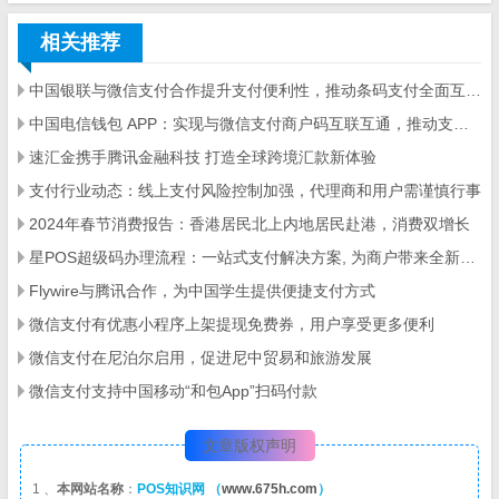
相关推荐
中国银联与微信支付合作提升支付便利性，推动条码支付全面互联互通
中国电信钱包 APP：实现与微信支付商户码互联互通，推动支付生态升级
速汇金携手腾讯金融科技 打造全球跨境汇款新体验
支付行业动态：线上支付风险控制加强，代理商和用户需谨慎行事
2024年春节消费报告：香港居民北上内地居民赴港，消费双增长
星POS超级码办理流程：一站式支付解决方案, 为商户带来全新收款体验
Flywire与腾讯合作，为中国学生提供便捷支付方式
微信支付有优惠小程序上架提现免费券，用户享受更多便利
微信支付在尼泊尔启用，促进尼中贸易和旅游发展
微信支付支持中国移动“和包App”扫码付款
文章版权声明
1 、
本网站名称
：
POS知识网 （
www.675h.com
）