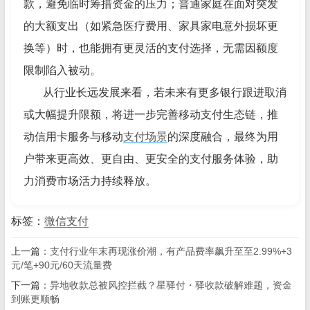
款，避免临时筹措资金的压力；普通家庭在面对突发
的大额支出（如紧急医疗费用、家具家电意外损坏更
换等）时，也能拥有更灵活的支付选择，无需因额度
限制陷入被动。
从行业长远发展来看，若未来有更多银行跟进取消
或大幅提升限额，将进一步完善移动支付生态链，推
动信用卡服务与移动
支付场景
的深度融合，最终为用
户带来更高效、更自由、更安全的支付服务体验，助
力消费市场活力持续释放。
标签：
微信支付
上一篇：
支付行业年末再现涨价潮，有产品费率飙升至至2.99%+3
元/笔+90元/60天流量费
下一篇：
异地收款总被风控拦截？星驿付・驿收款破解难题，资金
到账更顺畅