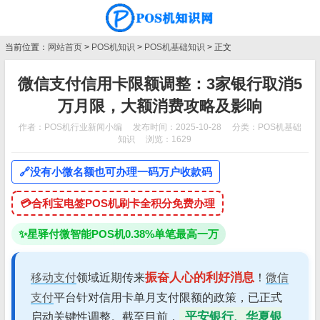
当前位置：
网站首页
>
POS机知识
>
POS机基础知识
> 正文
微信支付信用卡限额调整：3家银行取消5
万月限，大额消费攻略及影响
作者：POS机行业新闻小编
发布时间：2025-10-28
分类：
POS机基础
知识
浏览：1629
🔗
没有小微名额也可办理一码万户收款码
💳
合利宝电签POS机刷卡全积分免费办理
✨
星驿付微智能POS机0.38%单笔最高一万
振奋人心的利好消息
移动支付
领域近期传来
！
微信
支付
平台针对信用卡单月支付限额的政策，已正式
平安银行、华夏银
启动关键性调整。截至目前，