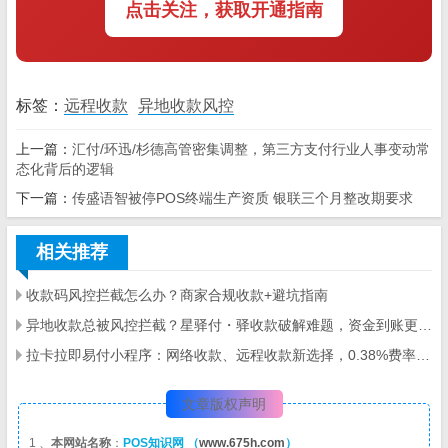
点击关注，获取开通指南
标签：
远程收款
异地收款风控
上一篇：
汇付/环迅/杉德高管密集调整，第三方支付行业人事变动常
态化背后的逻辑
下一篇：
传盛语智被停POS终端生产资质 银联三个月整改期要求
相关推荐
收款码风控拦截怎么办？商家合规收款+避坑指南
异地收款总被风控拦截？星驿付・驿收款破解难题，资金到账更顺畅
拉卡拉即易付小程序：网络收款、远程收款新选择，0.38%费率，多行业商户适配
文章版权声明
1 、
本网站名称
：
POS知识网 （
www.675h.com
）