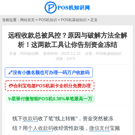
当前位置：
网站首页
>
POS机知识
>
POS机基础知识
> 正文
远程收款总被风控？原因与破解方法全解
析！这两款工具让你告别资金冻结
作者：POS知识网
发布时间：2025-11-13
分类：
POS机基础知识
浏览：2373
🔗
没有小微名额也可办理一码万户收款码
💳
合利宝电签POS机刷卡全积分免费办理
✨
星驿付微智能POS机0.38%单笔最高一万
线下
收款码
收了笔"线上转账"，资金突然被冻
结？用
个人收款码
收经营性款项，
微信支付
宝频