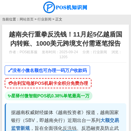
当前位置：
网站首页
>
行业新闻
> 正文
越南央行重拳反洗钱！11月起5亿越盾国
内转账、1000美元跨境支付需逐笔报告
作者：POS机客服
发布时间：2025-09-24
分类：
行业新闻
浏览：
1205
🔗
没有小微名额也可办理一码万户收款码
💳
合利宝电签POS机刷卡全积分免费办理
✨
星驿付微智能POS机0.38%单笔最高一万
据越南权威财经媒体《越南投资者》报道，越南国家
银行（SBV，即越南央行）近期出台一系列
大额交易
监管新规
，旨在全面强化
反洗钱
、反恐融资及防止武