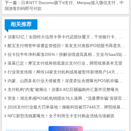
下一篇：
日本NTT Docomo旗下d支付、Merpay接入微信支付，中
国游客扫码即可付款
相关推荐
涉案52亿！全国特大信用卡养卡代还团伙覆灭，千张银行卡、数百台POS机被查
酷宝支付增资申请遭监管驳回！富友支付港股IPO招股书再度失效，第三方支付行业严监管信号明确
拉卡拉半年净利暴涨205%！拆解业绩虚高真相，主业与SaaS短板凸显
落幕已定！摩宝支付或将彻底退出支付行业，牌照续展基本无望
行业突发传闻！网传14家支付机构或将被暂停新增商户14天，两大违规乱象成约谈核心
内蒙、山西多名行业大佬被查！深度牵扯央视曝光POS机诈骗大案
支付机构"内鬼"被揪出！涉案6.8亿巨额骗购外汇案件完整曝光
突发！湖北孝感POS机电销团伙76人落网，“流量费诈骗”首获官方定性
2026支付行业最大罚单落地！瀚银科技被罚7445万，牌照续展停滞、合规问题频发
NFC新型洗钱案曝光！女子利用无卡支付购金洗钱当场被抓
文章版权声明