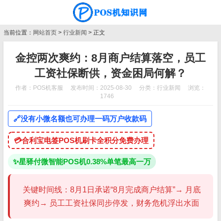
当前位置：
网站首页
>
行业新闻
> 正文
金控两次爽约：8月商户结算落空，员工
工资社保断供，资金困局何解？
作者：POS机客服
发布时间：2025-08-30
分类：
行业新闻
浏览：
1746
🔗
没有小微名额也可办理一码万户收款码
💳
合利宝电签POS机刷卡全积分免费办理
✨
星驿付微智能POS机0.38%单笔最高一万
关键时间线：8月1日承诺“8月完成商户结算”→ 月底
爽约→ 员工工资社保同步停发，财务危机浮出水面