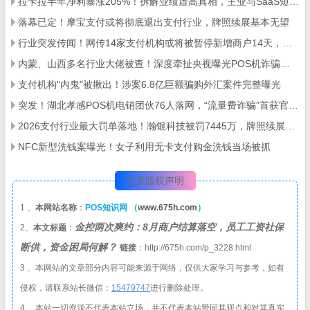
拉卡拉半年净利暴涨205%！拆解业绩虚高真相，主业与SaaS短板凸显
落幕已定！摩宝支付或将彻底退出支付行业，牌照续展基本无望
行业突发传闻！网传14家支付机构或将被暂停新增商户14天，两大违规乱象成约谈核心
内蒙、山西多名行业大佬被查！深度牵扯央视曝光POS机诈骗大案
支付机构"内鬼"被揪出！涉案6.8亿巨额骗购外汇案件完整曝光
突发！湖北孝感POS机电销团伙76人落网，“流量费诈骗”首获官方定性
2026支付行业最大罚单落地！瀚银科技被罚7445万，牌照续展停滞、合规问题频发
NFC新型洗钱案曝光！女子利用无卡支付购金洗钱当场被抓
文章版权声明
1 、
本网站名称
：
POS知识网 （
www.675h.com
）
金控两次爽约：8月商户结算落空，员工工资社保
2、
本文标题
：
断供，资金困局何解？
链接
：http://675h.com/p_3228.html
3 、本网站的文章部分内容可能来源于网络，仅供大家学习与参考，如有
侵权，请联系站长微信：
1
5479747
进行删除处理。
4 、本站一切资源不代表本站立场，并不代表本站赞同其观点和对其真实