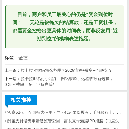
目前，商户和员工最关心的仍是“资金到位时
间”——无论是被拖欠的结算款，还是工资社保，
都需要金控给出更具体的时间表，而非反复用“近
期到位”的模糊表述拖延。
标签：
金控
上一篇：
拉卡拉收款码怎么办理？2025流程+费率+合规技巧
下一篇：
拉卡拉即易付小程序：网络收款、远程收款新选择，
0.38%费率，多行业商户适配
相关推荐
涉案52亿！全国特大信用卡养卡代还团伙覆灭，千张银行卡、数百台POS机被查
酷宝支付增资申请遭监管驳回！富友支付港股IPO招股书再度失效，第三方支付行业严监管信号明确