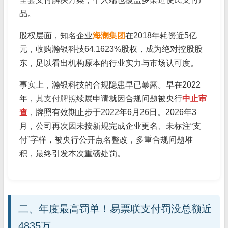
品。
股权层面，知名企业
海澜集团
在2018年耗资近5亿
元，收购瀚银科技64.1623%股权，成为绝对控股股
东，足以看出机构原本的行业实力与市场认可度。
事实上，瀚银科技的合规隐患早已暴露。早在2022
年，其
支付牌照
续展申请就因合规问题被央行
中止审
查
，牌照有效期止步于2022年6月26日。2026年3
月，公司再次因未按新规完成企业更名、未标注“支
付”字样，被央行公开点名整改，多重合规问题堆
积，最终引发本次重磅处罚。
二、年度最高罚单！易票联支付罚没总额近
4835万