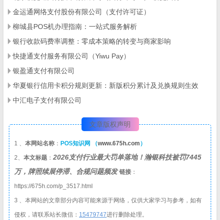
金运通网络支付股份有限公司（支付许可证）
柳城县POS机办理指南：一站式服务解析
银行收款码费率调整：零成本策略的转变与商家影响
快捷通支付服务有限公司（Yiwu Pay）
银盈通支付有限公司
华夏银行信用卡积分规则更新：新版积分累计及兑换规则生效
中汇电子支付有限公司
文章版权声明
1 、
本网站名称
：
POS知识网 （
www.675h.com
）
2026支付行业最大罚单落地！瀚银科技被罚7445
2、
本文标题
：
万，牌照续展停滞、合规问题频发
链接
：
https://675h.com/p_3517.html
3 、本网站的文章部分内容可能来源于网络，仅供大家学习与参考，如有
侵权，请联系站长微信：
1
5479747
进行删除处理。