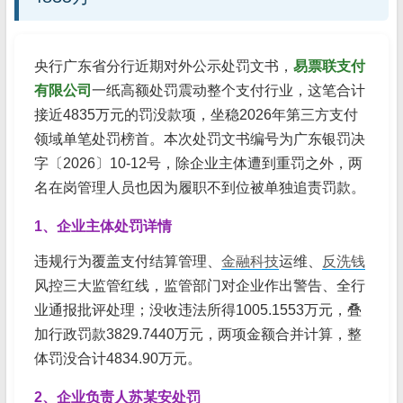
央行广东省分行近期对外公示处罚文书，
易票联支付
有限公司
一纸高额处罚震动整个支付行业，这笔合计
接近4835万元的罚没款项，坐稳2026年第三方支付
领域单笔处罚榜首。本次处罚文书编号为广东银罚决
字〔2026〕10-12号，除企业主体遭到重罚之外，两
名在岗管理人员也因为履职不到位被单独追责罚款。
1、企业主体处罚详情
违规行为覆盖支付结算管理、
金融科技
运维、
反洗钱
风控三大监管红线，监管部门对企业作出警告、全行
业通报批评处理；没收违法所得1005.1553万元，叠
加行政罚款3829.7440万元，两项金额合并计算，整
体罚没合计4834.90万元。
2、企业负责人苏某安处罚