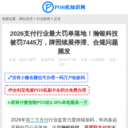
当前位置：
网站首页
>
行业新闻
> 正文
2026支付行业最大罚单落地！瀚银科技
被罚7445万，牌照续展停滞、合规问题
频发
作者：知识小能手
发布时间：2026-07-06
分类：
行业新闻
浏览：
162
🔗
没有小微名额也可办理一码万户收款码
💳
合利宝电签POS机刷卡全积分免费办理
✨
星驿付微智能POS机0.38%单笔最高一万
2026年
第三方支付
行业监管力度持续加码，年内多起
高额处罚公示落地。近期
瀚银科技
、易票联支付
两家