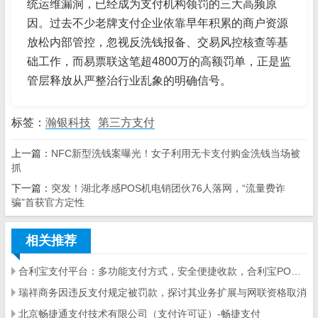
统运维漏洞，已经成为支付机构领罚的三大高频原
因。过去不少老牌支付企业依靠早年积累的商户资源
放松内部管控，忽视反洗钱报备、交易风控核查等基
础工作，而易票联这笔超4800万的高额罚单，正是监
管层释放从严整治行业乱象的明确信号。
标签：
瀚银科技
第三方支付
上一篇：
NFC新型洗钱案曝光！女子利用无卡支付购金洗钱当场被
抓
下一篇：
突发！湖北孝感POS机电销团伙76人落网，“流量费诈
骗”首获官方定性
相关推荐
合利宝支付平台：多功能支付方式，安全便捷收款，合利宝POS机注册操作全指南
瑞祥商务因违反支付规定被罚款，探讨其业务扩展与网联资格取消
北京畅捷通支付技术有限公司（支付许可证）-畅捷支付