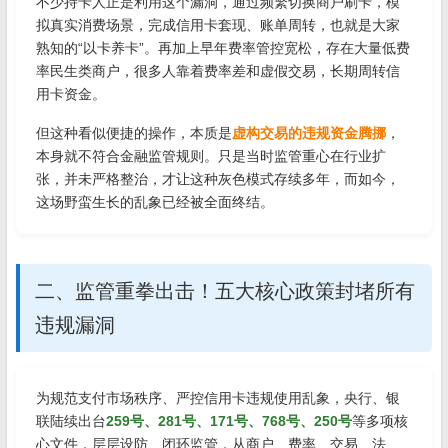
不少持卡人正是利用这个漏洞，通过频繁切换商户刷卡，模
拟真实消费场景，完成信用卡套现、账单周转，也就是大家
熟知的“以卡养卡”。再加上早年费率管控宽松，存在大量低费
率民生类商户，很多人靠着费率差和虚假交易，长期周转信
用卡资金。
但这种看似便捷的操作，本质是
虚构交易的违规资金腾挪
，
本身就不符合金融监管规则。只是当时监管重心在行业扩
张，并未严格整治，才让这种灰色模式存续多年，而如今，
这场野蛮生长的乱象已经被全面终结。
二、监管重拳出击！五大核心政策封堵所有
违规漏洞
为规范支付市场秩序、严控信用卡违规使用乱象，央行、银
联陆续出台
259号、281号、171号、768号、250号
等多项核
心文件，层层设防、闭环监管，从商户、费率、交易、法