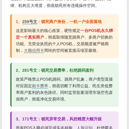
律、机构五大维度，彻底锁死所有违规操作空间。
1、
259号文
：锁死商户身份，一机一户全面落地
这是影响最大的核心政策，硬性规定
一台POS机永久绑
定一个真实商户
，彻底取缔随意跳商户、多商户切换的
功能。无营业执照的个人POS机，交易额度被严格限
制，
大额信用卡
周转的空间被直接压缩至极致。
2、281号文：锁死交易费率，杜绝跳码套利
政策严格禁止POS机跳码、跳商户乱象，商户类型直接
对应固定
刷卡费率
，彻底切断了利用公益、民生类低费
率商户套利的灰色路径。同时监管批量清理市场空壳虚
假商户，彻底净化交易环境。
3、171号文：锁死异常交易，风控精度大幅升级
所有POS入网必须完成实名核验、
人脸识别
，杜绝匿名