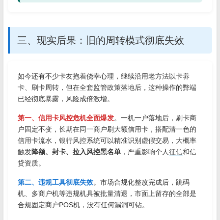
三、现实后果：旧的周转模式彻底失效
如今还有不少卡友抱着侥幸心理，继续沿用老方法以卡养
卡、刷卡周转，但在全套监管政策落地后，这种操作的弊端
已经彻底暴露，风险成倍激增。
第一、信用卡风控危机全面爆发
。一机一户落地后，刷卡商
户固定不变，长期在同一商户刷大额信用卡，搭配清一色的
信用卡流水，银行风控系统可以精准识别虚假交易，大概率
触发
降额、封卡、拉入风控黑名单
，严重影响个人
征信
和信
贷资质。
第二、违规工具彻底失效
。市场合规化整改完成后，跳码
机、多商户机等违规机具被批量清退，市面上留存的全部是
合规固定商户POS机，没有任何漏洞可钻。