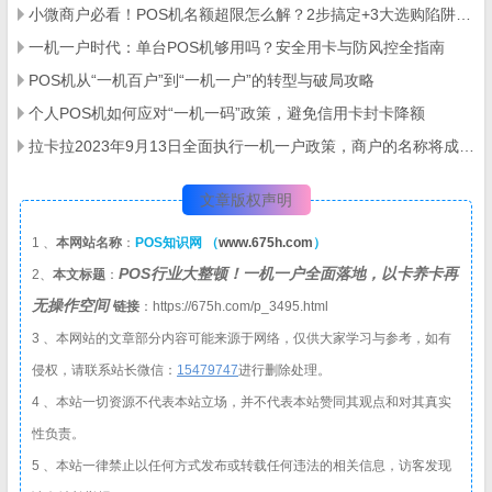
小微商户必看！POS机名额超限怎么解？2步搞定+3大选购陷阱避雷
一机一户时代：单台POS机够用吗？安全用卡与防风控全指南
POS机从“一机百户”到“一机一户”的转型与破局攻略
个人POS机如何应对“一机一码”政策，避免信用卡封卡降额
拉卡拉2023年9月13日全面执行一机一户政策，商户的名称将成为刷卡交易时显示的名称
文章版权声明
1 、
本网站名称
：
POS知识网 （
www.675h.com
）
POS行业大整顿！一机一户全面落地，以卡养卡再
2、
本文标题
：
无操作空间
链接
：https://675h.com/p_3495.html
3 、本网站的文章部分内容可能来源于网络，仅供大家学习与参考，如有
侵权，请联系站长微信：
1
5479747
进行删除处理。
4 、本站一切资源不代表本站立场，并不代表本站赞同其观点和对其真实
性负责。
5 、本站一律禁止以任何方式发布或转载任何违法的相关信息，访客发现