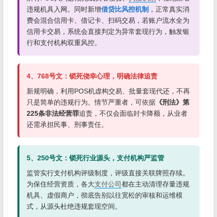
违规机具入网。同时新增
借贷比风控机制
，正常真实消
费会混合信用卡、借记卡、扫码交易，若账户流水全为
信用卡交易，系统会直接判定为异常套现行为，触发银
行和支付机构双重风控。
4、768号文：锁死侥幸心理，明确法律追责
新规明确，利用POS机虚构交易、批量套现代还，不再
只是简单的违规行为。情节严重者，可依据
《刑法》第
225条非法经营罪
追责，不仅会面临封卡降额，从业者
还需承担民事、刑事责任。
5、250号文：锁死行业源头，支付机构严监管
监管实行支付机构评级制度，评级直接关联牌照存续。
为保住经营资质，各大
支付公司
都在主动清理存量违规
机具、虚假商户，彻底告别以往宽松的审核和运维模
式，从源头杜绝违规套现空间。