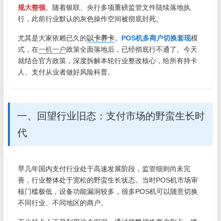
规大整顿
。随着银联、央行多项重磅监管文件陆续落地执
行，此前行业默认的灰色操作空间被彻底封死。
尤其是大家依赖已久的
以卡养卡
、POS机多商户切换套现
模
式，在
一机一户
政策全面落地后，已经彻底行不通了。今天
就结合官方政策，深度拆解本轮行业整改核心，给所有持卡
人、支付从业者做好风险科普。
一、回望行业旧态：支付市场的野蛮生长时
代
早几年国内支付行业处于高速发展阶段，监管细则尚未完
善，行业整体处于宽松的野蛮生长状态。当时POS机市场审
核门槛极低，设备功能漏洞较多，很多POS机可以随意切换
不同行业、不同地区的商户。