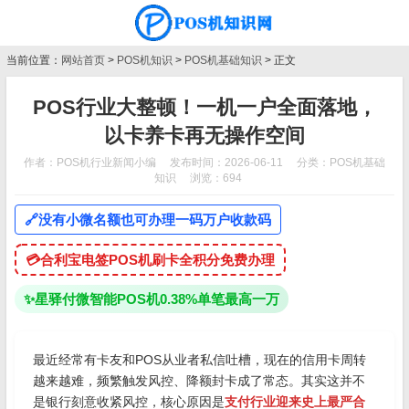
当前位置：
网站首页
>
POS机知识
>
POS机基础知识
> 正文
POS行业大整顿！一机一户全面落地，
以卡养卡再无操作空间
作者：POS机行业新闻小编
发布时间：2026-06-11
分类：
POS机基础
知识
浏览：694
🔗
没有小微名额也可办理一码万户收款码
💳
合利宝电签POS机刷卡全积分免费办理
✨
星驿付微智能POS机0.38%单笔最高一万
最近经常有卡友和POS从业者私信吐槽，现在的信用卡周转
越来越难，频繁触发风控、降额封卡成了常态。其实这并不
是银行刻意收紧风控，核心原因是
支付行业迎来史上最严合