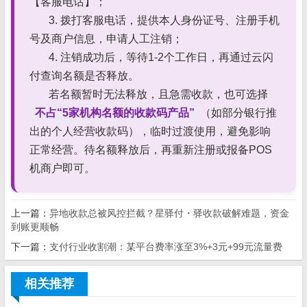
【客服电话】；
3. 拨打客服电话，提供本人身份证号、注册手机
号及商户信息，申请人工注销；
4. 注销成功后，等待1-2个工作日，再通过云闪
付查询名额是否释放。
若名额暂时无法释放，且急需收款，也可选择
不占“5家机构名额的收款码产品”
（如部分银行推
出的个人经营收款码），临时过渡使用，避免影响
正常经营。待名额释放后，再重新注册或报备POS
机商户即可。
上一篇：
异地收款总被风控拦截？星驿付・驿收款破解难题，资金
到账更顺畅
下一篇：
支付行业收割潮：某平台费率涨至3%+3元+99元流量费
相关推荐