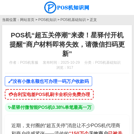
当前位置：
网站首页
>
POS机知识
>
POS机基础知识
> 正文
POS机“超五关停潮”来袭！星驿付开机
提醒“商户材料即将失效，请微信扫码更
新”
作者：POS机客服
发布时间：2025-10-29
分类：
POS机基础知识
浏览：917
🔗
没有小微名额也可办理一码万户收款码
💳
合利宝电签POS机刷卡全积分免费办理
✨
星驿付微智能POS机0.38%单笔最高一万
近期，支付圈的“超五关停”消息让不少POS机代理商
和商户倍感紧张——流传的
“150万个
无效商户
已被关