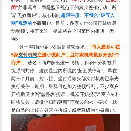
闭”
并非谣言，而是监管规范下的真实整顿行动。所
谓“无效商户”，核心指向
超限注册、不符合“破五入
网”规定的
小微商户
。目前，多家
支付公司
已陆续启
动整顿，接下来这一措施将在全国范围内推进，无一
例外。
这一整顿的核心依据是监管要求：
每人最多可在
5家
支付机构
注册小微商户，且每家机构最多开设2个
商户
。若名下商户超出这一限额，多余部分将被系
统强制封停，这便是业内所说的“超五关停潮”。早在
两三个月前，
拉卡拉
、
盛付通
等头部支付机构已率先
执行关停；近期，
星驿付
也加入整顿行列，不少商户
开机后便收到“需整改”提示，机器开始提示““商户材料
即将失效，请微信扫码更新””而整改的核心要求，就
是自己的上传自身营业执照，或者降级为小微商户。