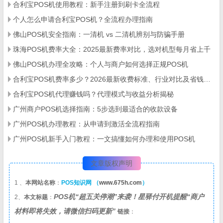
合利宝POS机使用教程：新手注册到刷卡全流程
个人怎么申请合利宝POS机？全流程办理指南
佛山POS机安全指南：一清机 vs 二清机辨别与防骗手册
珠海POS机费率大全：2025最新费率对比，选对机型每月省上千
佛山POS机办理全攻略：个人与商户如何选择正规POS机
合利宝POS机费率多少？2026最新收费标准、行业对比及省钱攻略
合利宝POS机代理赚钱吗？代理模式与收益分析揭秘
广州商户POS机选择指南：5步选到最适合的收款设备
广州POS机办理教程：从申请到激活全流程指南
广州POS机新手入门教程：一文搞懂如何办理和使用POS机
文章版权声明
1 、
本网站名称
：
POS知识网 （
www.675h.com
）
POS机“超五关停潮”来袭！星驿付开机提醒“商户
2、
本文标题
：
材料即将失效，请微信扫码更新”
链接
：