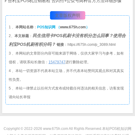
合利宝POS机注销教程 云闪付+公众号两种官方方法详细步骤
文章版权声明
1 、
本网站名称
：
POS知识网 （
www.675h.com
）
民生信用卡POS机刷卡没有积分怎么回事？使用合
2、
本文标题
：
利宝POS机刷有积分吗？
链接
：https://675h.com/p_3089.html
3 、本网站的文章部分内容可能来源于网络，仅供大家学习与参考，如有
侵权，请联系站长微信：
1
5479747
进行删除处理。
4 、本站一切资源不代表本站立场，并不代表本站赞同其观点和对其真实
性负责。
5 、本站一律禁止以任何方式发布或转载任何违法的相关信息，访客发现
请向站长举报
Copyright © 2022-2026 www.675h.com All Rights Reserved.
本站POS机知识网