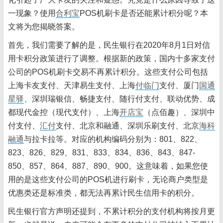
一现象？使用
合利宝
POS机刷卡是否还能累计积分呢？本
文将为您揭晓答案。
首先，我们需要了解的是，民生银行在2020年8月1日对信
用卡积分政策进行了调整。根据新的政策，国内十多家支付
公司的POS机刷卡交易不再累计积分。这些支付公司包括
上海卡友支付、天津易生支付、上海
付临门
支付、厦门
国通
星驿
、深圳瑞银信、畅捷支付、随行付支付、联动优势、成
都现代金控（现代支付）、上海
开店宝
（点佰趣）、深圳中
付支付、
汇付
支付、北京和融通、深圳乐刷支付、北京
海科
融通
与拉卡拉等。对应的机构编码分别为：801、822、
823、826、829、831、833、834、836、843、847-
850、857、864、887、890、900。这意味着，如果您使
用的是这些支付公司的POS机进行刷卡，无论商户类型是
优惠类还是标准类，都无法再累计民生信用卡的积分。
民生银行官方声明还提到，不累计积分的支付机构将按月更