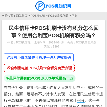
当前位置：
网站首页
>
POS机知识
>
POS机常见问题
> 正文
民生信用卡POS机刷卡没有积分怎么回
事？使用合利宝POS机刷有积分吗？
作者：POS机客服
发布时间：2024-07-18
分类：
POS机常见问题
浏览：1897
🔗
没有小微名额也可办理一码万户收款码
💳
合利宝电签POS机刷卡全积分免费办理
✨
星驿付微智能POS机0.38%单笔最高一万
在当今社会，信用卡已成为许多人日常生活中不可或缺的一
部分。然而，近期有不少持卡人发现，在使用
民生信用卡
进
行POS机刷卡时，不再像以前那样能够累计
积分
。这一变
化引起了广大卡友的关注和疑惑。究竟是什么原因导致了这