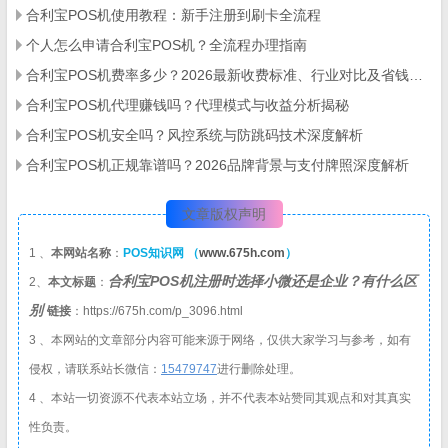
合利宝POS机使用教程：新手注册到刷卡全流程
个人怎么申请合利宝POS机？全流程办理指南
合利宝POS机费率多少？2026最新收费标准、行业对比及省钱攻略
合利宝POS机代理赚钱吗？代理模式与收益分析揭秘
合利宝POS机安全吗？风控系统与防跳码技术深度解析
合利宝POS机正规靠谱吗？2026品牌背景与支付牌照深度解析
文章版权声明
1 、
本网站名称
：
POS知识网 （
www.675h.com
）
合利宝POS机注册时选择小微还是企业？有什么区
2、
本文标题
：
别
链接
：https://675h.com/p_3096.html
3 、本网站的文章部分内容可能来源于网络，仅供大家学习与参考，如有
侵权，请联系站长微信：
1
5479747
进行删除处理。
4 、本站一切资源不代表本站立场，并不代表本站赞同其观点和对其真实
性负责。