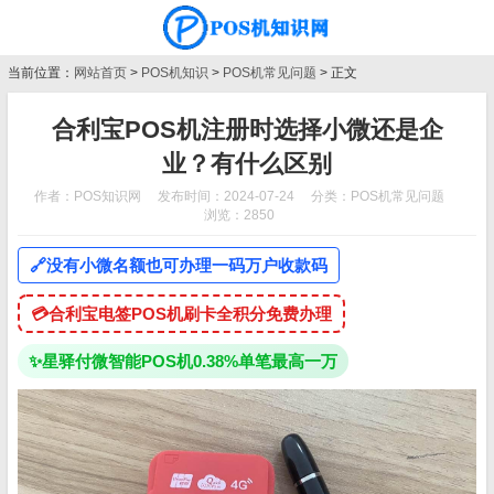
当前位置：
网站首页
>
POS机知识
>
POS机常见问题
> 正文
合利宝POS机注册时选择小微还是企
业？有什么区别
作者：POS知识网
发布时间：2024-07-24
分类：
POS机常见问题
浏览：2850
🔗
没有小微名额也可办理一码万户收款码
💳
合利宝电签POS机刷卡全积分免费办理
✨
星驿付微智能POS机0.38%单笔最高一万