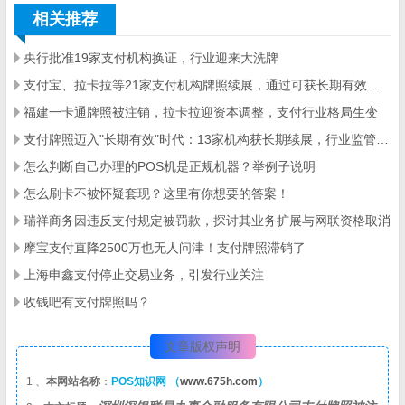
相关推荐
央行批准19家支付机构换证，行业迎来大洗牌
支付宝、拉卡拉等21家支付机构牌照续展，通过可获长期有效资质
福建一卡通牌照被注销，拉卡拉迎资本调整，支付行业格局生变
支付牌照迈入"长期有效"时代：13家机构获长期续展，行业监管迎新阶段
怎么判断自己办理的POS机是正规机器？举例子说明
怎么刷卡不被怀疑套现？这里有你想要的答案！
瑞祥商务因违反支付规定被罚款，探讨其业务扩展与网联资格取消
摩宝支付直降2500万也无人问津！支付牌照滞销了
上海申鑫支付停止交易业务，引发行业关注
收钱吧有支付牌照吗？
文章版权声明
1 、
本网站名称
：
POS知识网 （
www.675h.com
）