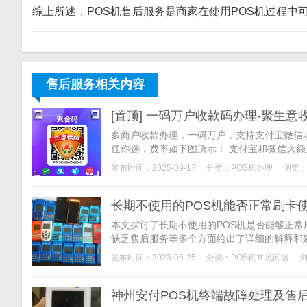
综上所述，POS机售后服务是商家在使用POS机过程
售后服务相关内容
[置顶] 一码万户收款码办理-聚生意
多商户收款办理，一码万户，支持支付宝微信
任你选，费率如下图所示： 支付宝和微信大额支
次加提现费2块
发布时间：2025-09-17
分类：
POS机办理
浏览：
长期不使用的POS机能否正常刷卡
本文探讨了长期不使用的POS机是否能够正
缺乏售后服务等多个方面给出了详细的解释和
带来的不便和风险。
发布时间：2023-06-25
分类：
POS机常见问题
浏
神州安付POS机终端故障处理及售