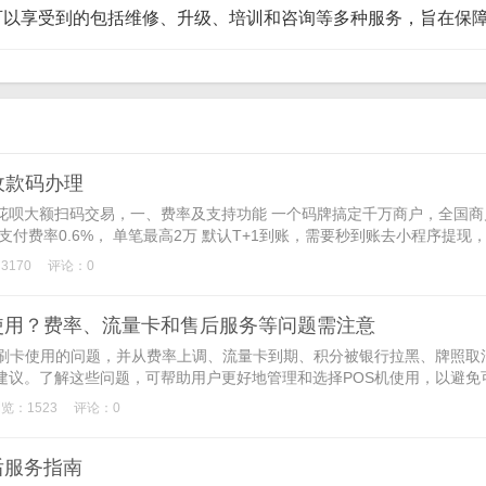
中可以享受到的包括维修、升级、培训和咨询等多种服务，旨在保
收款码办理
花呗大额扫码交易，一、费率及支持功能 一个码牌搞定千万商户，全国商
付费率0.6%， 单笔最高2万 默认T+1到账，需要秒到账去小程序提现
3170
评论：0
使用？费率、流量卡和售后服务等问题需注意
常刷卡使用的问题，并从费率上调、流量卡到期、积分被银行拉黑、牌照取
建议。了解这些问题，可帮助用户更好地管理和选择POS机使用，以避免
览：1523
评论：0
后服务指南