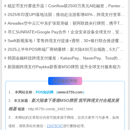
稳定币支付赛道升温！Coinflow获2500万美元A轮融资，Pantera Capital领投
2025年印度UPI落地法国：推动赴法游客增40%，跨境支付变革解析
Airwallex空中云汇中东扩张双突破：获阿联酋央行牌照，携手Tabby推BNPL支付
寻汇SUNRATE×Google Pay合作！企业安卓设备全球支付，安全便捷覆盖多场景
Swift新规落地！零售跨境支付提速+透明，30+银行联合推进覆盖40亿账户
2025上半年POS终端厂商销量榜：新大陆430万台领跑，5大厂商业绩分化解析
韩国金融科技跨境支付爆发：KakaoPay、NaverPay、Toss的角逐与机遇
新国都跨境支付Paykka获香港MSO牌照 提升全球支付服务能力
文章版权声明
1 、
本网站名称
：
POS知识网 （
www.675h.com
）
新大陆拿下香港MSO牌照 筑牢跨境支付合规发展
2、
本文标题
：
根基
链接
：http://675h.com/p_3482.html
3 、本网站的文章部分内容可能来源于网络，仅供大家学习与参考，如有
侵权，请联系站长微信：
1
5479747
进行删除处理。