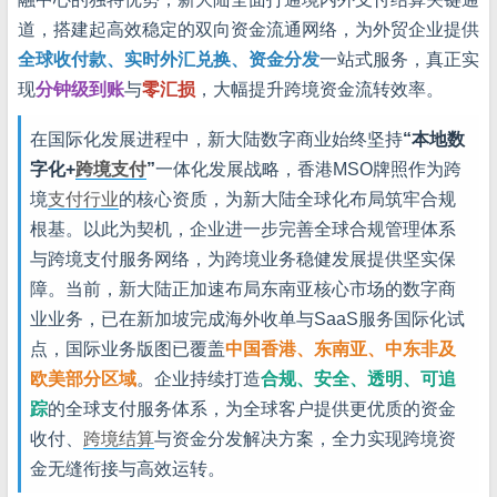
道，搭建起高效稳定的双向资金流通网络，为外贸企业提供
全球收付款、实时外汇兑换、资金分发
一站式服务，真正实
现
分钟级到账
与
零汇损
，大幅提升跨境资金流转效率。
在国际化发展进程中，新大陆数字商业始终坚持
“本地数
字化+
跨境支付
”
一体化发展战略，香港MSO牌照作为跨
境
支付行业
的核心资质，为新大陆全球化布局筑牢合规
根基。以此为契机，企业进一步完善全球合规管理体系
与跨境支付服务网络，为跨境业务稳健发展提供坚实保
障。当前，新大陆正加速布局东南亚核心市场的数字商
业业务，已在新加坡完成海外收单与SaaS服务国际化试
点，国际业务版图已覆盖
中国香港、东南亚、中东非及
欧美部分区域
。企业持续打造
合规、安全、透明、可追
踪
的全球支付服务体系，为全球客户提供更优质的资金
收付、
跨境结算
与资金分发解决方案，全力实现跨境资
金无缝衔接与高效运转。