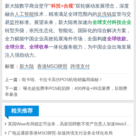
新大陆数字商业坚守
“科技+合规”
双轮驱动发展理念，深度
融合
人工智能
技术，精准满足全球范围内的
反洗钱
监管与交
易监控标准。展望未来，新大陆将加速向
全球支付科技企业
转型升级，依托生态化、智能化、国际化的综合解决方案，
全力赋能中国企业高效拓展海外市场，全面构建
全球收款、
全球分发、全球收单
一体化服务能力，为中国企业出海发展
注入强劲动力。
标签：
新大陆
香港MSO牌照
跨境支付
上一篇：
啦卡啦、卡拉卡高仿POS机电销骗局揭秘！
下一篇：
曝光超低费率POS机陷阱：400押金+99流量费，后期费
率暴涨
相关推荐
英国Wise布局稳定币业务，高薪招聘数字资产负责人加速Web3落地
广电运通获香港MSO牌照-加速跨境支付业务全球化布局