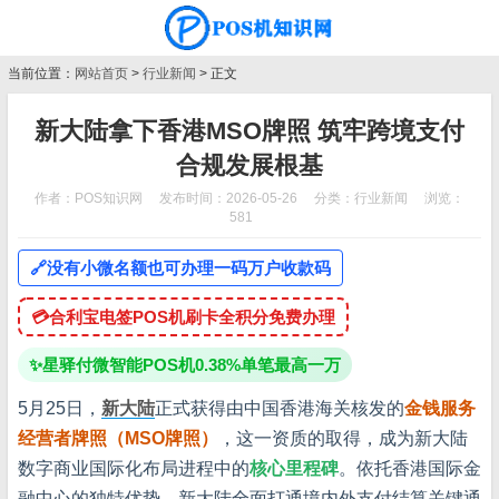
当前位置：
网站首页
>
行业新闻
> 正文
新大陆拿下香港MSO牌照 筑牢跨境支付
合规发展根基
作者：POS知识网
发布时间：2026-05-26
分类：
行业新闻
浏览：
581
🔗
没有小微名额也可办理一码万户收款码
💳
合利宝电签POS机刷卡全积分免费办理
✨
星驿付微智能POS机0.38%单笔最高一万
5月25日，
新大陆
正式获得由中国香港海关核发的
金钱服务
经营者牌照（MSO牌照）
，这一资质的取得，成为新大陆
数字商业国际化布局进程中的
核心里程碑
。依托香港国际金
融中心的独特优势，新大陆全面打通境内外支付结算关键通