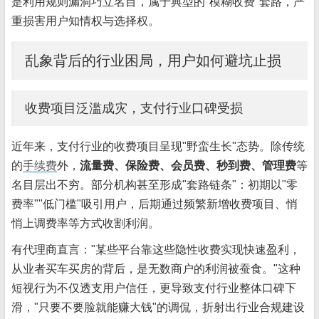
是利用规则漏洞巧立名目，属于典型的"模糊收费"套路，严
重损害用户知情权与选择权。
乱象背后的行业困局，用户如何避坑止损
收费项目泛滥成灾，支付行业口碑受损
近年来，支付行业的收费项目呈现"野蛮生长"态势。除传统
的
手续费
外，
流量费、保险费、会员费、秒到费、管理费
等
名目层出不穷。部分机构甚至形成"套路链条"：初期以"零
费率""低门槛"吸引用户，后期通过频繁新增收费项目、悄
悄上调费率等方式收割利润。
有代理商直言："某些平台靠这些隐性收费实现快速盈利，
从业者买车买房的背后，是无数商户的利润被蚕食。"这种
短视行为不仅透支用户信任，更导致支付行业整体口碑下
滑，"只要不要脸就能赚大钱"的调侃，折射出行业合规建设