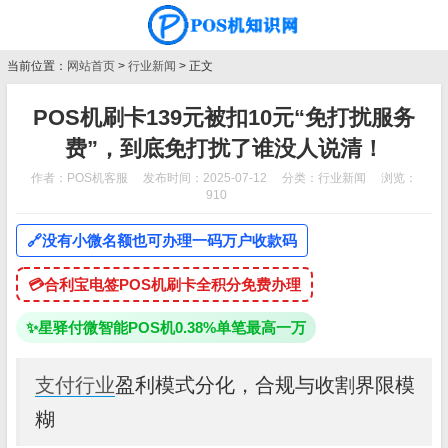
当前位置：
网站首页
>
行业新闻
> 正文
POS机刷卡139元被扣10元“免打扰服务
费”，到底免打扰了谁没人说清！
作者：POS机客服
发布时间：2025-07-12
分类：
行业新闻
浏览：
910
🔗
没有小微名额也可办理一码万户收款码
💳
合利宝电签POS机刷卡全积分免费办理
✨
星驿付微智能POS机0.38%单笔最高一万
支付行业
盈利模式分化，合规与收割界限模
糊