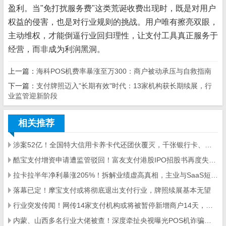
盈利。当"免打扰服务费"这类荒诞收费出现时，既是对用户
权益的侵害，也是对行业规则的挑战。用户唯有擦亮双眼，
主动维权，才能倒逼行业回归理性，让支付工具真正服务于
经营，而非成为利润黑洞。
上一篇：
海科POS机费率暴涨至万300：商户被动承压与自救指南
下一篇：
支付牌照迈入"长期有效"时代：13家机构获长期续展，行
业监管迎新阶段
相关推荐
涉案52亿！全国特大信用卡养卡代还团伙覆灭，千张银行卡、数百台POS机被查
酷宝支付增资申请遭监管驳回！富友支付港股IPO招股书再度失效，第三方支付行业严监管信号明确
拉卡拉半年净利暴涨205%！拆解业绩虚高真相，主业与SaaS短板凸显
落幕已定！摩宝支付或将彻底退出支付行业，牌照续展基本无望
行业突发传闻！网传14家支付机构或将被暂停新增商户14天，两大违规乱象成约谈核心
内蒙、山西多名行业大佬被查！深度牵扯央视曝光POS机诈骗大案