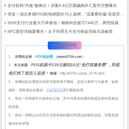
支付机构"内鬼"被揪出！涉案6.8亿巨额骗购外汇案件完整曝光
突发！湖北孝感POS机电销团伙76人落网，“流量费诈骗”首获官方定性
2026支付行业最大罚单落地！瀚银科技被罚7445万，牌照续展停滞、合规问题频发
NFC新型洗钱案曝光！女子利用无卡支付购金洗钱当场被抓
文章版权声明
1 、
本网站名称
：
POS知识网 （
www.675h.com
）
POS机刷卡139元被扣10元“免打扰服务费”，到底
2、
本文标题
：
免打扰了谁没人说清！
链接
：http://675h.com/p_3176.html
3 、本网站的文章部分内容可能来源于网络，仅供大家学习与参考，如有
侵权，请联系站长微信：
1
5479747
进行删除处理。
4 、本站一切资源不代表本站立场，并不代表本站赞同其观点和对其真实
性负责。
5 、本站一律禁止以任何方式发布或转载任何违法的相关信息，访客发现
请向站长举报