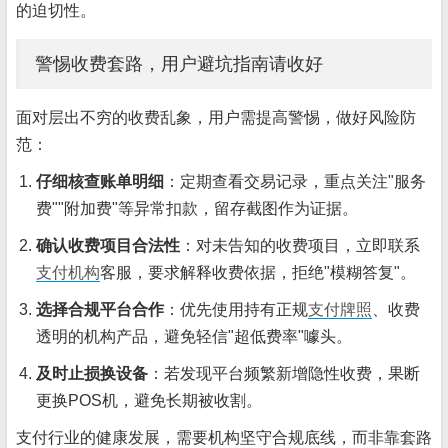
的迫切性。
警惕收费套路，用户避坑指南请收好
面对层出不穷的收费乱象，用户需提高警惕，做好风险防
范：
仔细核查账单明细
：定期查看交易记录，重点关注"服务
费""附加费"等异常扣款，留存截图作为证据。
确认收费项目合法性
：对未告知的收费项目，立即联系
支付机构
客服，要求解释收费依据，拒绝"模糊答复"。
选择合规平台合作
：优先使用持有正规
支付牌照
、收费
透明的机构产品，避免轻信"超低费率"噱头。
及时止损换设备
：若发现平台频繁新增隐性收费，果断
更换POS机，避免长期被收割。
支付行业的健康发展，需要机构坚守合规底线，而非靠套路