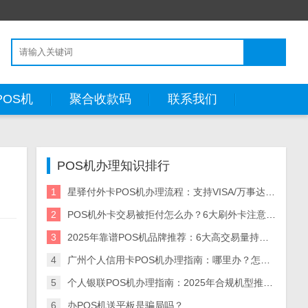
POS机
聚合收款码
联系我们
POS机办理知识排行
1
星驿付外卡POS机办理流程：支持VISA/万事达，1-3天审核，商户资料清单
2
POS机外卡交易被拒付怎么办？6大刷外卡注意事项
3
2025年靠谱POS机品牌推荐：6大高交易量持牌机构，附选机避坑技巧
4
广州个人信用卡POS机办理指南：哪里办？怎么选？2025年实测攻略--一文理清办理渠道、机型选择与安全标准
5
个人银联POS机办理指南：2025年合规机型推荐+名额查询教程
6
办POS机送平板是骗局吗？