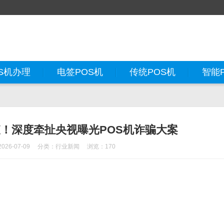
S机办理
电签POS机
传统POS机
智能
！深度牵扯央视曝光POS机诈骗大案
26-07-09
分类：
行业新闻
浏览：170