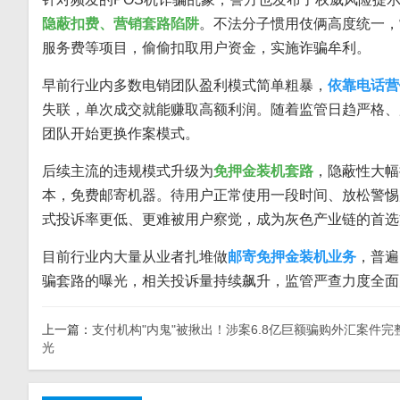
隐蔽扣费、营销套路陷阱
。不法分子惯用伎俩高度统一，
服务费等项目，偷偷扣取用户资金，实施诈骗牟利。
早前行业内多数电销团队盈利模式简单粗暴，
依靠电话营
失联，单次成交就能赚取高额利润。随着监管日趋严格、
团队开始更换作案模式。
后续主流的违规模式升级为
免押金装机套路
，隐蔽性大幅
本，免费邮寄机器。待用户正常使用一段时间、放松警惕
式投诉率更低、更难被用户察觉，成为灰色产业链的首选
目前行业内大量从业者扎堆做
邮寄免押金装机业务
，普遍
骗套路的曝光，相关投诉量持续飙升，监管严查力度全面
上一篇：
支付机构"内鬼"被揪出！涉案6.8亿巨额骗购外汇案件完
光