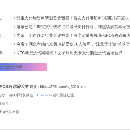
涉案52亿！全国特大信用卡养卡代还团伙覆灭，千张银行卡、数百台POS机被查
酷宝支付增资申请
拉卡拉半年净利暴涨205%！拆解业绩虚高真相，主业与SaaS短板凸显
落幕已定！摩宝支付或将彻底退出支付行业，牌照续展基本无
行业突发传闻！网传14家支付机构或将被暂停新增商户14天，两大违规乱象成约谈核心
内蒙、山西多名行业大佬被查！深度牵扯央视曝光POS机诈骗
2026支付行业最大罚单落地！瀚银科技被罚7445万，牌照续展停滞、合规问题频发
NFC新型洗钱案曝光！女子利用无卡支付购金洗钱当场被抓
文章版权声明
POS机诈骗大案
链接
：https://675h.com/p_3520.html
侵权，请联系站长微信：
1
5479747
进行删除处理。
性负责。
请向站长举报