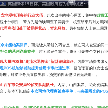
于当地规模顶尖的行业大佬
，此次出事的核心原因，集中在
虚假
程十分特殊，警方先是传唤调查了其妻子，核查结束后对方顺利
代理商依旧处于被羁押状态，暂未释放
。另有知情人士在上周透
。
至今未能结案回归
。而最让人唏嘘的巧合是，就在两人被查的同
返押金的系列诈骗案件
，时间线完全重合，瞬间引爆整个支付行
现大量POS机“刷流水退押金”新型诈骗套路
。内蒙古消费者张
理POS机能够辅助提升信用卡审批通过率
。轻信谎言的张女士
办理，对接业务员直接失联，预交的押金也彻底无法追回。
山西某市公安局经侦支队副队长
。内蒙、山西案发、民众被骗案
合，基本可以确定
本次两地代理商被查事件，与央视曝光的PO
示：
民众办理、使用POS机务必擦亮双眼，提高甄别能力，警惕