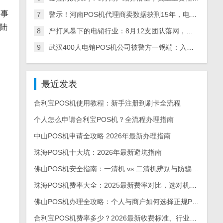
。事
7
警示！河南POS机代理商卖数据获刑15年，电销产业链全链条被查，多地数百人涉案
陆
8
严打风暴下的电销行业：8月12支团队落网，多地整治+量刑升级倒逼从业者转型
9
武汉400人电销POS机公司被警方一锅端：入职新人亲历实录，离职员工曝内幕
最近发表
合利宝POS机使用教程：新手注册到刷卡全流程
个人怎么申请合利宝POS机？全流程办理指南
中山POS机申请全攻略 2026年最新办理指南
珠海POS机十大坑：2026年最新避坑指南
佛山POS机安全指南：一清机 vs 二清机辨别与防骗手册
珠海POS机费率大全：2025最新费率对比，选对机型每月省上千
佛山POS机办理全攻略：个人与商户如何选择正规POS机
合利宝POS机费率多少？2026最新收费标准、行业对比及省钱攻略