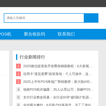
POS机
聚合收款码
联系我们
行业新闻排行
1
2025微信提现免手续费保姆级教程：6大新规方法+省钱策略（附风险预警）
2
信用卡“退息退费”政策落地：个人可操作，这些银行支持退！
3
2025上半年POS终端厂商销量榜：新大陆430万台领跑，5大厂商业绩分化解析
4
地推POS机诈骗案：35人认罪认罚，拆解POS机黑灰产业链与自保指南
5
支付行业整改风暴：全行业叫停“破5除2”机器，关停/涨价潮来袭
6
金控两次爽约：8月商户结算落空，员工工资社保断供，资金困局何解？