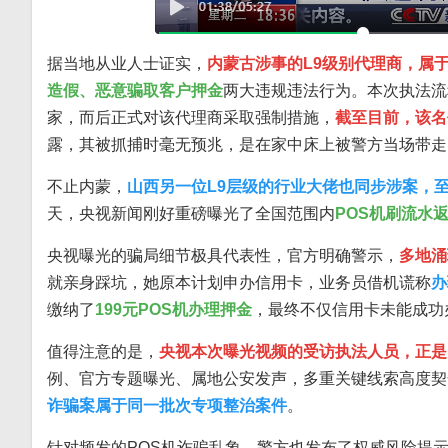
据当地从业人士证实，
内蒙古涉事的L9级别代理商，属
造假、恶意骗取客户押金
两大违规违法行为。本次执法流
家，而后正式对该代理商采取强制措施，
截至目前，该名
露，其被抓捕时毫无预兆，是在家中床上被警方当场带走
不止内蒙，
山西另一位L9层级的行业大佬也同步涉案，
天，央视新闻刚好重磅曝光了全国范围内
POS机刷流水
央视曝光的骗局细节极具代表性，官方明确警示，
多地涌
就亲身踩坑，她原本计划申办信用卡，业务员借机谎称
办
缴纳了
199元POS机办理押金
，最终不仅信用卡未能成功
值得注意的是，
央视本次曝光视频的受访执法人员，正是
例、官方专题曝光、属地公安发声，多重关键线索高度契
诈骗案属于同一批次专项整治案件
。
针对频发的POS机诈骗乱象，警方也发布了权威风险提