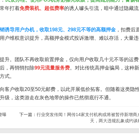
常年打着
免费装机、超低费率
的诱人噱头引流，暗中通过隐藏流
销诱导用户办机，收取198元、298元不等的高额押金
，扣费后
用户维权意识提升，高额押金模式投诉激增、难以存活，大量违
提升。团队不再收取前置押金，仅向用户收取几十元不等的运费
后，再悄悄扣除
99元流量服务费
。对比传统高押金骗局，这种
方式。
向客户收取20至50元邮费，以此开展低价拓客。但随着这类隐
升级，这类游走在灰色地带的操作已然彻底行不通。
整曝
下一篇：
行业突发传闻！网传14家支付机构或将被暂停新增商户
天，两大违规乱象成约谈