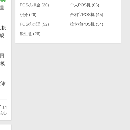
POS机押金
(26)
个人POS机
(66)
量
积分
(26)
合利宝POS机
(45)
POS机办理
(52)
拉卡拉POS机
(34)
直接
聚生意
(26)
规
回
新模
性诈
14
核心