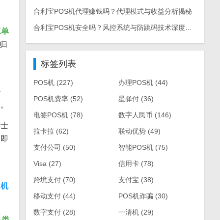
合利宝POS机代理赚钱吗？代理模式与收益分析揭秘
合利宝POS机安全吗？风控系统与防跳码技术深度解析
工单
归
标签列表
POS机
(227)
办理POS机
(44)
一
POS机费率
(52)
星驿付
(36)
业。
电签POS机
(78)
数字人民币
(146)
女士
拉卡拉
(62)
联动优势
(49)
当即
支付公司
(50)
智能POS机
(75)
Visa
(27)
信用卡
(78)
跨境支付
(70)
支付宝
(38)
S机
移动支付
(44)
POS机诈骗
(30)
数字支付
(28)
一清机
(29)
各类