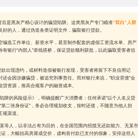
其背后是黑灰产精心设计的骗贷陷阱。这类黑灰产专门瞄准
“双白”人群
良好的人，通过伪造各类证明文件，骗取银行贷款。
空编造工作单位、薪资水平，甚至制作配套的虚假工资流水单、房产
有银行“内部人”牵线搭桥，保证贷款顺利获批，以此骗取受害者信
贷款出现违约，或材料造假被银行发现，受害者将留下不良信用记
还会因涉嫌骗贷，被追究刑事责任。而对银行来说，“职业背债”会
信贷资源，推高合规客户的融资成本。
债”陷阱的风险提示》，明确提醒广大消费者：任何承诺“以个人名义贷
“第二张身份证”，务必合理规划收支，按时还债，不随意为他人担
正规渠道。
同沈某某等人，以非法占有为目的，在全国范围内招揽无还款能力、无某
凭证，大幅抬高房屋成交价，虚构首付款已支付的假象，安排这些人