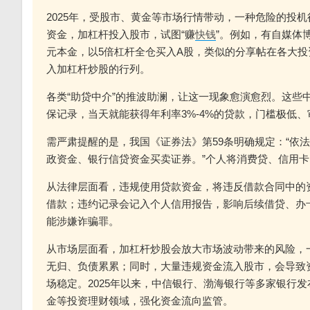
2025年，受股市、黄金等市场行情带动，一种危险的投
资金，加杠杆投入股市，试图“赚
快钱
”。例如，有自媒体
元本金，以5倍杠杆全仓买入A股，类似的分享帖在各大投
入加杠杆炒股的行列。
各类“助贷中介”的推波助澜，让这一现象愈演愈烈。这些
保记录，当天就能获得年利率3%-4%的贷款，门槛极低
需严肃提醒的是，我国《证券法》第59条明确规定：“依
政资金、银行信贷资金买卖证券。”个人将消费贷、信用
从法律层面看，违规使用贷款资金，将违反借款合同中的
借款；违约记录会记入个人信用报告，影响后续借贷、办
能涉嫌诈骗罪。
从市场层面看，加杠杆炒股会放大市场波动带来的风险，
无归、负债累累；同时，大量违规资金流入股市，会导致
场稳定。2025年以来，中信银行、渤海银行等多家银行
金等投资理财领域，强化资金流向监管。