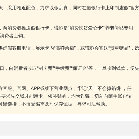
识，采用相近配色，力求以假乱真，同时在假银行卡上印制虚假“官
向消费者推送假银行卡，谎称是“消费扶贫爱心卡”“养老补贴专用
引消费者上钩。
供虚假客服电话，展示卡内“高额余额”，或谎称会寄送“贵重赠品”，
借口，向消费者收取“制卡费”“手续费”“保证金”等，一旦收到钱款，便
客服、官网、APP或线下营业网点；牢记“天上不会掉馅饼”，任
是要求先交钱才能用卡、领补贴的，均为诈骗，切勿向陌生账户转
可疑链接，不慎受骗需及时保存证据，寻求司法帮助。