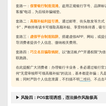
套路一：
假冒银行制造混淆
。盗用正规银行字号、品牌标
客服”电话，为后续诈骗铺垫。
套路二：
高额补贴利益引诱
。通过邮寄、街头散发等方式，
卡”，声称持有该卡可领取高额补贴、享受特殊待遇，吸
套路三：
虚假平台制造陷阱
。搭建虚假APP、网站，或提
导消费者提供个人信息、缴纳相关费用。
套路四：
巧立名目骗取钱财
。以“激活账户”“开通权限”为
联跑路。
在此提醒广大消费者：办理银行卡业务，务必通过银行官方
何“无需审核即可领高额补贴”的说法，基本都是诈骗；凡
账；同时严防个人信息泄露，不扫描不明
二维码
、不点击
▶ 风险四：POS套现诱惑，违法操作风险极高