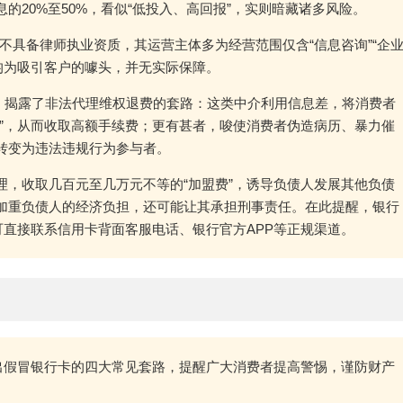
20%至50%，看似“低投入、高回报”，实则暗藏诸多风险。
多不具备律师执业资质，其运营主体多为经营范围仅含“信息咨询”“企
，均为吸引客户的噱头，并无实际保障。
通告，揭露了非法代理维权退费的套路：这类中介利用信息差，将消费者
”，从而收取高额手续费；更有甚者，唆使消费者伪造病历、暴力催
转变为违法违规行为参与者。
，收取几百元至几万元不等的“加盟费”，诱导负债人发展其他负债
加重负债人的经济负担，还可能让其承担刑事责任。在此提醒，银行
可直接联系信用卡背面客服电话、银行官方APP等正规渠道。
指出假冒银行卡的四大常见套路，提醒广大消费者提高警惕，谨防财产