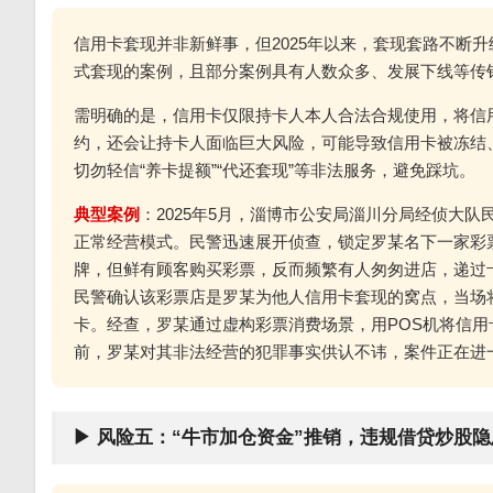
信用卡套现并非新鲜事，但2025年以来，套现套路不断升
式套现的案例，且部分案例具有人数众多、发展下线等传
需明确的是，信用卡仅限持卡人本人合法合规使用，将信用卡
约，还会让持卡人面临巨大风险，可能导致信用卡被冻结
切勿轻信“养卡提额”“代还套现”等非法服务，避免踩坑。
典型案例
：2025年5月，淄博市公安局淄川分局经侦大
正常经营模式。民警迅速展开侦查，锁定罗某名下一家彩
牌，但鲜有顾客购买彩票，反而频繁有人匆匆进店，递过
民警确认该彩票店是罗某为他人信用卡套现的窝点，当场将
卡。经查，罗某通过虚构彩票消费场景，用POS机将信用
前，罗某对其非法经营的犯罪事实供认不讳，案件正在进
▶ 风险五：“牛市加仓资金”推销，违规借贷炒股