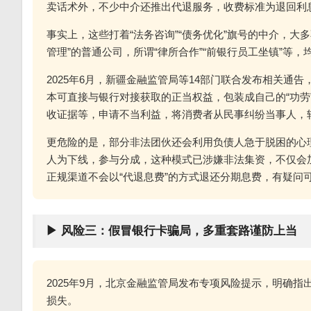
卖话术外，不少中介还推出代退服务，收费标准为退回利息的
事实上，这些打着“法务咨询”“债务优化”旗号的中介，大
管理”的普通公司，所谓“律所合作”“前银行员工坐镇”等
2025年6月，新疆金融监管局等14部门联合发布相关
本可直接与银行对接获取的正当权益，包装成自己的“功劳
收证据等，申请不当利益，将消费者从民事纠纷当事人，
更危险的是，部分非法团伙还会利用负债人急于脱困的心理
人为下线，参与分成，这种模式已涉嫌非法集资，不仅会
正规渠道不会以“代退息费”的方式退还分期息费，有疑问
▶ 风险三：假冒银行卡骗局，多重套路谨防上当
2025年9月，北京金融监管局发布专项风险提示，明确
损失。