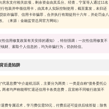
向房东支付相关款项，剩余资金由其瓜分。经查，宁某等人通过11名
人进行包装并申领信用卡，由其本人实际控制使用，截至案发，未归还
某因贷款诈骗罪、信用卡诈骗罪，合并执行有期徒刑十六年，并处罚金八
效。（来源：金融监管总局官方网站）
次性信用修复政策有关安排的通知》，特别强调：一次性信用修复不
要钱财、索取个人信息的，均为诈骗行为，切勿轻信。
背后是陷阱
类“代退息费”中介趁机活跃，主要分为两类：一类是自称“债务委托公
介，两者均声称能帮忙退还信用卡各类息费，且宣称不同银行政策不
卡退费专属话术，学习费仅需59元，付费后还可提供后续答疑；除售