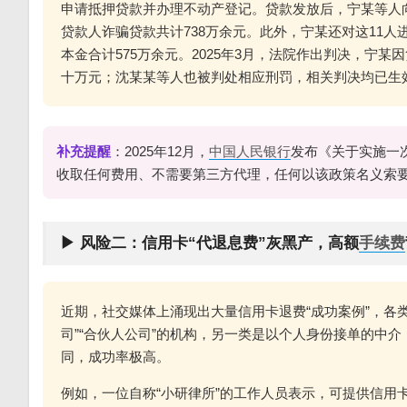
申请抵押贷款并办理不动产登记。贷款发放后，宁某等人
贷款人诈骗贷款共计738万余元。此外，宁某还对这11
本金合计575万余元。2025年3月，法院作出判决，宁
十万元；沈某某等人也被判处相应刑罚，相关判决均已生
补充提醒
：2025年12月，
中国人民银行
发布《关于实施一
收取任何费用、不需要第三方代理，任何以该政策名义索
▶ 风险二：信用卡“代退息费”灰黑产，高额
手续费
近期，社交媒体上涌现出大量信用卡退费“成功案例”，各
司”“合伙人公司”的机构，另一类是以个人身份接单的中
同，成功率极高。
例如，一位自称“小研律所”的工作人员表示，可提供信用