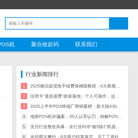
POS机
聚合收款码
联系我们
行业新闻排行
1
2025微信提现免手续费保姆级教程：6大新规方法+省钱策略（附风险预警）
2
信用卡“退息退费”政策落地：个人可操作，这些银行支持退！
3
2025上半年POS终端厂商销量榜：新大陆430万台领跑，5大厂商业绩分化解析
4
地推POS机诈骗案：35人认罪认罚，拆解POS机黑灰产业链与自保指南
5
支付行业整改风暴：全行业叫停“破5除2”机器，关停/涨价潮来袭
6
金控两次爽约：8月商户结算落空，员工工资社保断供，资金困局何解？