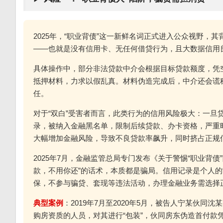
2025年，“职业背债”这一新鲜名词正式进入公众视野，
——也就是没有信用卡、无任何借贷行为，且大数据信用
具体操作中，部分非法贷款中介会根据目标贷款额度，凭
抵押材料，力求以假乱真。材料伪造完成后，中介还会谎称
任。
对于“双白”受害者而言，此类行为的信用风险极大：一旦
录，被纳入金融黑名单，限制后续贷款、办卡资格，严重时
大幅增加金融风险，导致不良贷款率飙升，同时挤占正规
2025年7月，金融监管总局专门发布《关于警惕“职业背
款，不用你还”的话术，本质都是骗局。信用记录是个人的
保，不参与骗贷、套现等违法活动，办理金融业务需选择
典型案例
：2019年7月至2020年5月，被告人宁某伙
购房资质的人员，对其进行“包装”，伙同房东伪造首付款