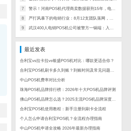
7
警示！河南POS机代理商卖数据获刑15年，电销产业链全链条被查，多地数百人涉案
8
严打风暴下的电销行业：8月12支团队落网，多地整治+量刑升级倒逼从业者转型
9
武汉400人电销POS机公司被警方一锅端：入职新人亲历实录，离职员工曝内幕
最近发表
合利宝vs拉卡拉vs银盛POS机对比：哪款更适合你？
合利宝POS机刷卡多久到账？到账时间及常见问题解答
中山POS机费率对比分析
珠海POS机品牌排行榜：2026年十大POS机品牌评测
佛山POS机品牌怎么选？2025主流POS机品牌深度测评与选购指南
合利宝POS机使用教程：新手注册到刷卡全流程
个人怎么申请合利宝POS机？全流程办理指南
中山POS机申请全攻略 2026年最新办理指南