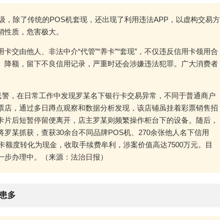
级，除了传统的POS机套现，还出现了利用违法APP，以虚构交易方
销性质，危害极大。
交由他人、非法中介“代管”“养卡”“套现”，不仅违反信用卡领用合
、降额，留下不良信用记录，严重时还会涉嫌违法犯罪。广大消费者
队民警，在日常工作中发现罗某名下银行卡交易异常，不同于普通商户
票店，通过多日蹲点观察和数据分析发现，该店铺虽挂着彩票销售招
卡片后短暂停留便离开，店主罗某则频繁操作柜台下的设备。随后，
罗某抓获，查获30余台不同品牌POS机、270余张他人名下信用
卡额度转化为现金，收取手续费牟利，涉案价值高达7500万元。目
一步办理中。（来源：法治日报）
隐患多