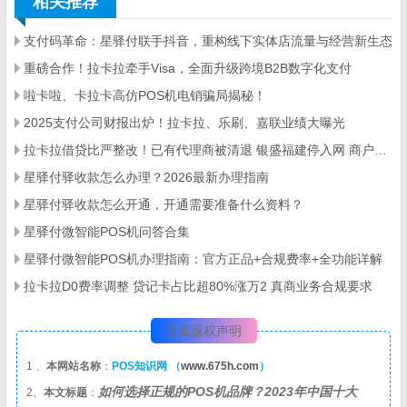
相关推荐
支付码革命：星驿付联手抖音，重构线下实体店流量与经营新生态
重磅合作！拉卡拉牵手Visa，全面升级跨境B2B数字化支付
啦卡啦、卡拉卡高仿POS机电销骗局揭秘！
2025支付公司财报出炉！拉卡拉、乐刷、嘉联业绩大曝光
拉卡拉借贷比严整改！已有代理商被清退 银盛福建停入网 商户大面积关停
星驿付驿收款怎么办理？2026最新办理指南
星驿付驿收款怎么开通，开通需要准备什么资料？
星驿付微智能POS机问答合集
星驿付微智能POS机办理指南：官方正品+合规费率+全功能详解
拉卡拉D0费率调整 贷记卡占比超80%涨万2 真商业务合规要求
文章版权声明
1 、
本网站名称
：
POS知识网 （
www.675h.com
）
如何选择正规的POS机品牌？2023年中国十大
2、
本文标题
：