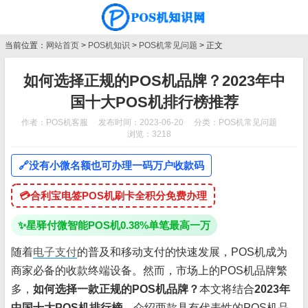
当前位置：
网站首页
>
POS机知识
>
POS机常见问题
> 正文
如何选择正规的POS机品牌？2023年中
国十大POS机排行榜推荐
作者：POS机客服
发布时间：2023-06-20
分类：
POS机常见问题
浏览：3218
🔗
没有小微名额也可办理一码万户收款码
💳
合利宝电签POS机刷卡全积分免费办理
✨
星驿付微智能POS机0.38%单笔最高一万
随着
电子支付
的普及和移动支付的快速发展，POS机成为
商家必备的收款终端设备。然而，市场上的POS机品牌繁
多，
如何选择一款正规的POS机品牌？
本文将结合
2023年
中国十大POS机排行榜
，介绍两款具有代表性的POS机品