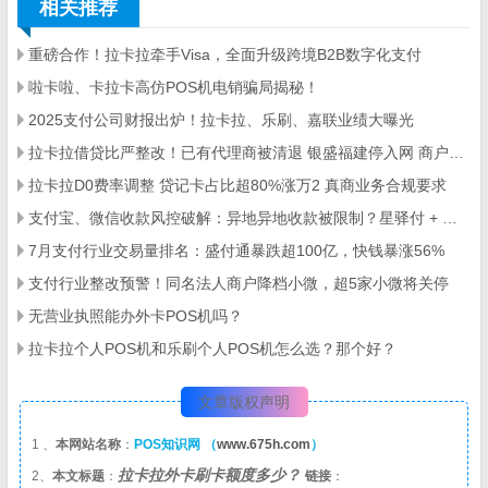
相关推荐
重磅合作！拉卡拉牵手Visa，全面升级跨境B2B数字化支付
啦卡啦、卡拉卡高仿POS机电销骗局揭秘！
2025支付公司财报出炉！拉卡拉、乐刷、嘉联业绩大曝光
拉卡拉借贷比严整改！已有代理商被清退 银盛福建停入网 商户大面积关停
拉卡拉D0费率调整 贷记卡占比超80%涨万2 真商业务合规要求
支付宝、微信收款风控破解：异地异地收款被限制？星驿付 + 拉卡拉工具实测
7月支付行业交易量排名：盛付通暴跌超100亿，快钱暴涨56%
支付行业整改预警！同名法人商户降档小微，超5家小微将关停
无营业执照能办外卡POS机吗？
拉卡拉个人POS机和乐刷个人POS机怎么选？那个好？
文章版权声明
1 、
本网站名称
：
POS知识网 （
www.675h.com
）
拉卡拉外卡刷卡额度多少？
2、
本文标题
：
链接
：