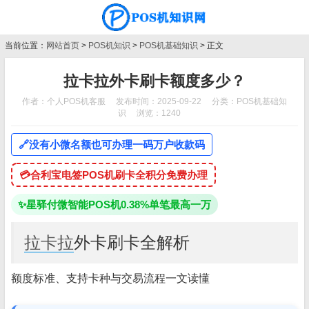
当前位置：
网站首页
>
POS机知识
>
POS机基础知识
> 正文
拉卡拉外卡刷卡额度多少？
作者：个人POS机客服
发布时间：2025-09-22
分类：
POS机基础知
识
浏览：1240
🔗
没有小微名额也可办理一码万户收款码
💳
合利宝电签POS机刷卡全积分免费办理
✨
星驿付微智能POS机0.38%单笔最高一万
拉卡拉
外卡刷卡全解析
额度标准、支持卡种与交易流程一文读懂