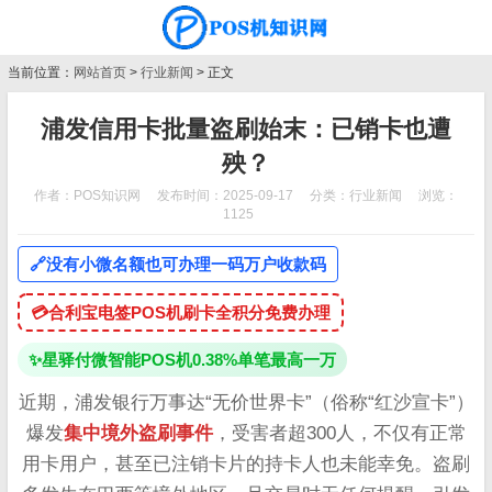
当前位置：
网站首页
>
行业新闻
> 正文
浦发信用卡批量盗刷始末：已销卡也遭
殃？
作者：POS知识网
发布时间：2025-09-17
分类：
行业新闻
浏览：
1125
🔗
没有小微名额也可办理一码万户收款码
💳
合利宝电签POS机刷卡全积分免费办理
✨
星驿付微智能POS机0.38%单笔最高一万
近期，浦发银行万事达“无价世界卡”（俗称“红沙宣卡”）
爆发
集中境外盗刷事件
，受害者超300人，不仅有正常
用卡用户，甚至已注销卡片的持卡人也未能幸免。盗刷