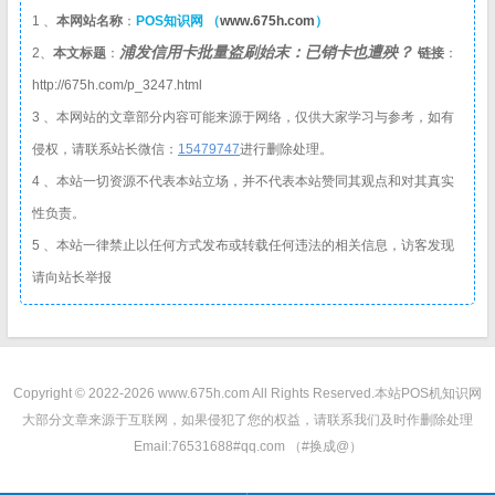
1 、
本网站名称
：
POS知识网 （
www.675h.com
）
浦发信用卡批量盗刷始末：已销卡也遭殃？
2、
本文标题
：
链接
：
http://675h.com/p_3247.html
3 、本网站的文章部分内容可能来源于网络，仅供大家学习与参考，如有
侵权，请联系站长微信：
1
5479747
进行删除处理。
4 、本站一切资源不代表本站立场，并不代表本站赞同其观点和对其真实
性负责。
5 、本站一律禁止以任何方式发布或转载任何违法的相关信息，访客发现
请向站长举报
Copyright © 2022-2026 www.675h.com All Rights Reserved.
本站POS机知识网
大部分文章来源于互联网，如果侵犯了您的权益，请联系我们及时作删除处理
Email:76531688#qq.com （#换成@）