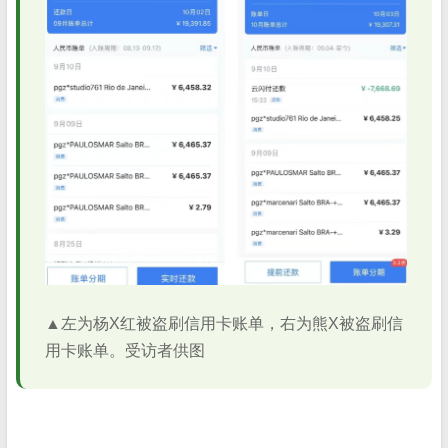
▲左为杨X红被盗刷信用卡账单，右为熊X被盗刷信
用卡账单。受访者供图