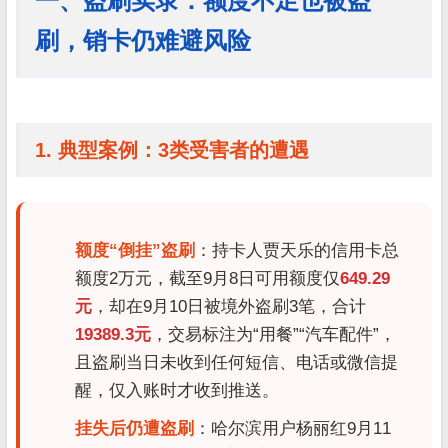
一、盗刷实录：额度不足也被盗
刷，销卡仍难避风险
1. 典型案例：3类受害者的遭遇
额度“倒挂”盗刷
：持卡人贾天乐的信用卡总
额度2万元，截至9月8日可用额度仅
649.29
元
，却在9月10日被境外盗刷3笔，合计
19389.3元
，交易标注为“用餐”“汽车配件”，
且盗刷当日未收到任何短信、电话或微信提
醒，仅入账时才收到推送。
挂失后仍遭盗刷
：哈尔滨用户杨丽红9月11