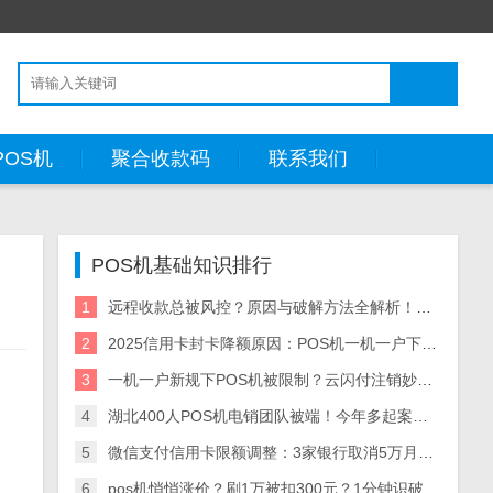
POS机
聚合收款码
联系我们
POS机基础知识排行
1
远程收款总被风控？原因与破解方法全解析！这两款工具让你告别资金冻结
2
2025信用卡封卡降额原因：POS机一机一户下单一商户交易风险，合规用卡指南
3
一机一户新规下POS机被限制？云闪付注销妙招+多商户收款码替代方案
4
湖北400人POS机电销团队被端！今年多起案件曝光，行业警钟再响
5
微信支付信用卡限额调整：3家银行取消5万月限，大额消费攻略及影响
6
pos机悄悄涨价？刷1万被扣300元？1分钟识破费率陷阱