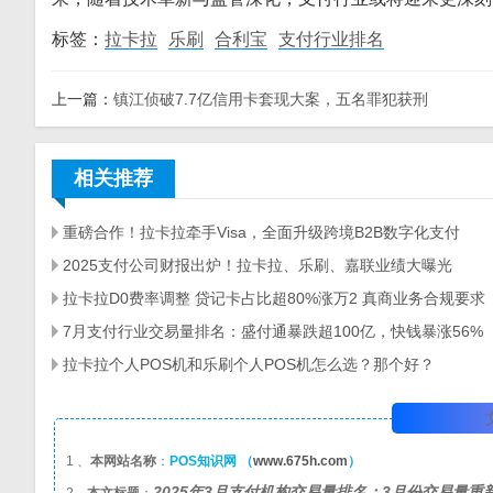
标签：
拉卡拉
乐刷
合利宝
支付行业排名
上一篇：
镇江侦破7.7亿信用卡套现大案，五名罪犯获刑
相关推荐
重磅合作！拉卡拉牵手Visa，全面升级跨境B2B数字化支付
2025支付公司财报出炉！拉卡拉、乐刷、嘉联业绩大曝光
拉卡拉D0费率调整 贷记卡占比超80%涨万2 真商业务合规要求
7月支付行业交易量排名：盛付通暴跌超100亿，快钱暴涨56%
拉卡拉个人POS机和乐刷个人POS机怎么选？那个好？
1 、
本网站名称
：
POS知识网 （
www.675h.com
）
2025年3月支付机构交易量排名：3月份交易量重新