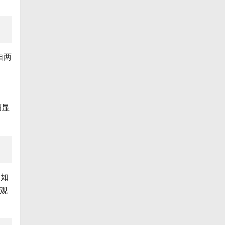
自两
幅显
，如
观