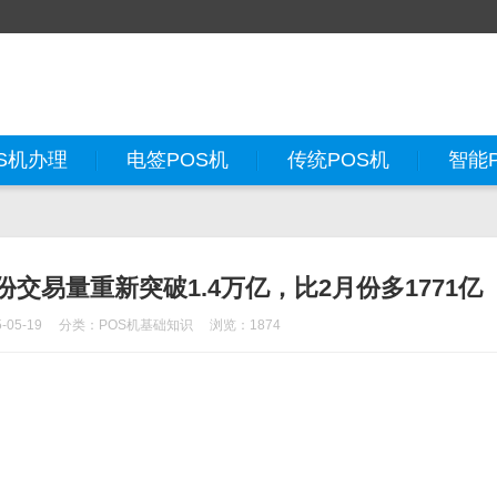
S机办理
电签POS机
传统POS机
智能
份交易量重新突破1.4万亿，比2月份多1771亿
05-19
分类：
POS机基础知识
浏览：1874