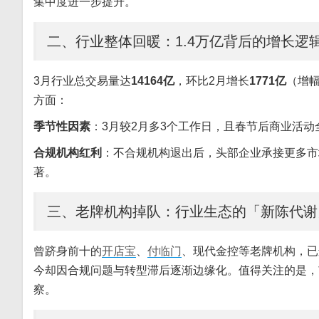
集中度进一步提升。
二、行业整体回暖：1.4万亿背后的增长逻
3月行业总交易量达
14164亿
，环比2月增长
1771亿
（增幅
方面：
季节性因素
：3月较2月多3个工作日，且春节后商业活动
合规机构红利
：不合规机构退出后，头部企业承接更多市
著。
三、老牌机构掉队：行业生态的「新陈代谢
曾跻身前十的
开店宝
、
付临门
、现代金控等老牌机构，已
今却因合规问题与转型滞后逐渐边缘化。值得关注的是，
察。