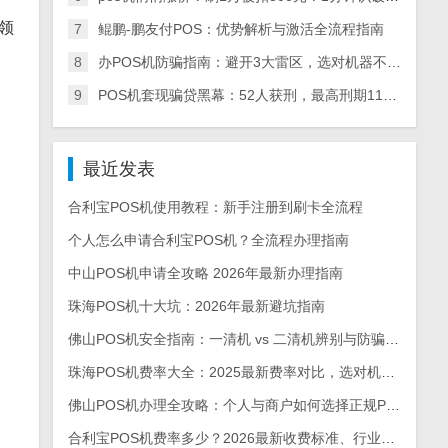
领
7
鲲鹏-鹏友付POS：优势解析与激活全流程指南
8
办POS机防骗指南：避开3大雷区，选对机器不踩坑
9
POS机套现骗贷黑幕：52人获刑，最高刑期11年，全链条犯罪细节曝光
最近发表
合利宝POS机使用教程：新手注册到刷卡全流程
个人怎么申请合利宝POS机？全流程办理指南
中山POS机申请全攻略 2026年最新办理指南
珠海POS机十大坑：2026年最新避坑指南
佛山POS机安全指南：一清机 vs 二清机辨别与防骗手册
珠海POS机费率大全：2025最新费率对比，选对机型每月省上千
佛山POS机办理全攻略：个人与商户如何选择正规POS机
合利宝POS机费率多少？2026最新收费标准、行业对比及省钱攻略