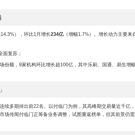
辑
14.3%），环比1月增长
234亿
（增幅1.7%）。增长动力主要来
全面复苏；
场份额，9家机构环比增长超100亿，其中乐刷、国通、易生增
」
连续多期掉出前22名。以付临门为例，其高峰期交易量近千亿
市场传闻付临门正筹备业务调整，试图重返榜单，但其前景仍需