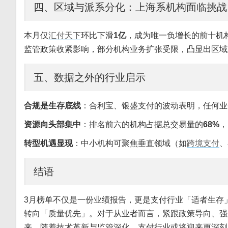
四、区域与派系分化：上海系机构面临挑战
本月仅
汇付天下
环比下滑
1亿
，成为唯一负增长的前十机
监管政策收紧影响，部分机构业务扩张受限，凸显出区域
五、数据之外的行业启示
合规是生存底线
：合利宝、银盛支付的波动表明，任何业
资源向头部集中
：排名前六的机构占据总交易量的
68%
，
转型机遇显现
：中小机构可聚焦垂直领域（如
跨境支付
、
结语
3月榜单不仅是一份业绩报告，更是支付行业「适者生存
转向「质量优先」。对于从业者而言，紧跟政策导向、强
来，随着技术革新与监管深化，支付行业或将迎来更深刻