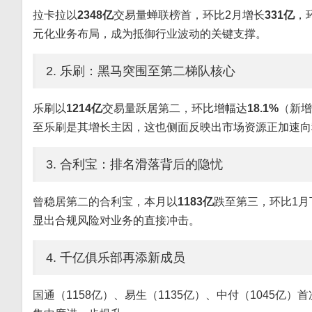
拉卡拉以
2348亿
交易量蝉联榜首，环比2月增长
331亿
，
元化业务布局，成为抵御行业波动的关键支撑。
2. 乐刷：黑马突围至第二梯队核心
乐刷以
1214亿
交易量跃居第二，环比增幅达
18.1%
（新增
至乐刷是其增长主因，这也侧面反映出市场资源正加速向
3. 合利宝：排名滑落背后的隐忧
曾稳居第二的合利宝，本月以
1183亿
跌至第三，环比1月
显出合规风险对业务的直接冲击。
4. 千亿俱乐部再添新成员
国通（1158亿）、易生（1135亿）、中付（1045