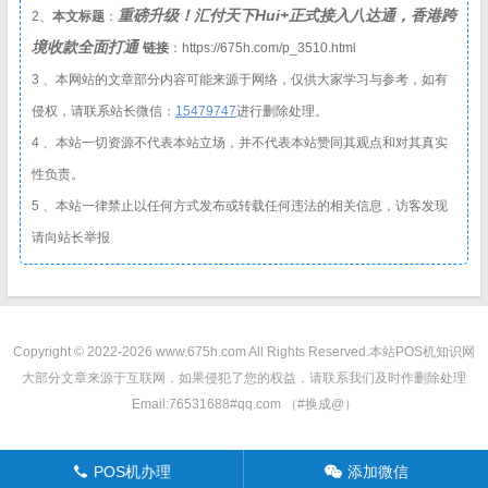
重磅升级！汇付天下Hui+正式接入八达通，香港跨
2、
本文标题
：
境收款全面打通
链接
：https://675h.com/p_3510.html
3 、本网站的文章部分内容可能来源于网络，仅供大家学习与参考，如有
侵权，请联系站长微信：
1
5479747
进行删除处理。
4 、本站一切资源不代表本站立场，并不代表本站赞同其观点和对其真实
性负责。
5 、本站一律禁止以任何方式发布或转载任何违法的相关信息，访客发现
请向站长举报
Copyright © 2022-2026 www.675h.com All Rights Reserved.
本站POS机知识网
大部分文章来源于互联网，如果侵犯了您的权益，请联系我们及时作删除处理
Email:76531688#qq.com （#换成@）
POS机办理
添加微信
󦁁
󦘑