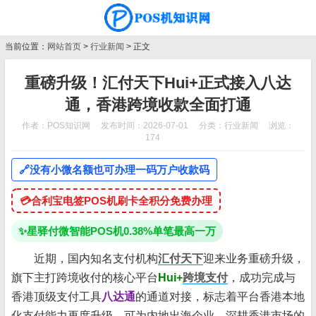
当前位置：
网站首页
>
行业新闻
> 正文
重磅升级！汇付天下Hui+正式接入八达
通，香港跨境收款全面打通
作者：POS知识网
发布时间：2026-07-01
分类：
行业新闻
浏览：
174
🔗
没有小微名额也可办理一码万户收款码
💳
合利宝电签POS机刷卡全积分免费办理
✨
星驿付微智能POS机0.38%单笔最高一万
近期，国内知名支付机构
汇付天下
迎来业务重磅升级，
旗下主打跨境收付的核心平台
Hui+
跨境支付
，成功完成与
香港顶级支付工具
八达通
的通道对接，标志着平台香港本地
化支付能力再度升级，可为内地出海企业、深耕香港市场的