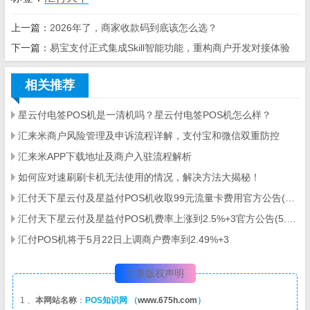
上一篇：
2026年了，商家收款码到底该怎么选？
下一篇：
易宝支付正式集成Skill智能功能，重构商户开发对接体验
相关推荐
星云付电签POS机是一清机吗？星云付电签POS机怎么样？
汇来米商户风险管理及申诉流程详解，支付宝和微信双重防控
汇来米APP下载地址及商户入驻流程解析
如何应对速刷刷卡机无法使用的情况，解决方法大揭秘！
​汇付天下星云付及星益付POS机收取99元流量卡费用官方公告(5.22)
汇付天下星云付及星益付POS机费率上涨到2.5%+3官方公告(5.22)
汇付POS机将于5月22日上调商户费率到2.49%+3
文章版权声明
1 、
本网站名称
：
POS知识网 （
www.675h.com
）