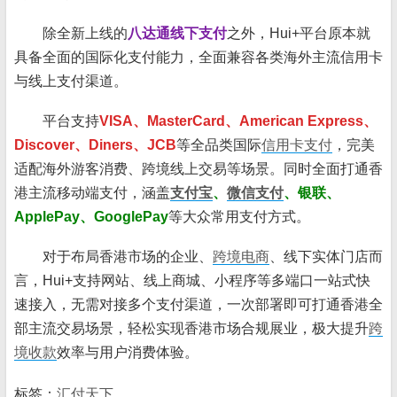
除全新上线的
八达通线下支付
之外，Hui+平台原本就
具备全面的国际化支付能力，全面兼容各类海外主流信用卡
与线上支付渠道。
平台支持
VISA、MasterCard、American Express、
Discover、Diners、JCB
等全品类国际
信用卡支付
，完美
适配海外游客消费、跨境线上交易等场景。同时全面打通香
港主流移动端支付，涵盖
支付宝
、
微信支付
、银联、
ApplePay、GooglePay
等大众常用支付方式。
对于布局香港市场的企业、
跨境电商
、线下实体门店而
言，Hui+支持网站、线上商城、小程序等多端口一站式快
速接入，无需对接多个支付渠道，一次部署即可打通香港全
部主流交易场景，轻松实现香港市场合规展业，极大提升
跨
境收款
效率与用户消费体验。
标签：
汇付天下