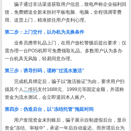
骗子通过非法渠道获取用户信息，致电声称企业福利回
馈，免费赠送全新未拆封平板电脑、电脑，全程强调零费
用、送货上门，精准抓住用户贪利心理。
第二步：上门交付，以办机为兑换条件
业务员携带礼品上门，在用户放松警惕后提出要求：仅
需办理一台POS机即可免费领取礼品。多数用户认为多办
一台机具无风险，轻易同意办理。
第三步：诱导扫码，谎称“过流水激活”
完成机具绑定后，骗子以“激活验证”为由，要求用户扫
描其个人
二维码
支付1688元、1999元等固定金额，并谎称
资金为流水测试，会立即退回本人账户。
第四步：伪造后台，以“冻结托管”拖延时间
用户发现资金未到账后，骗子展示自制虚假后台，显示
资金“冻结、审核中”，承诺一年后自动返还。而所谓后台为