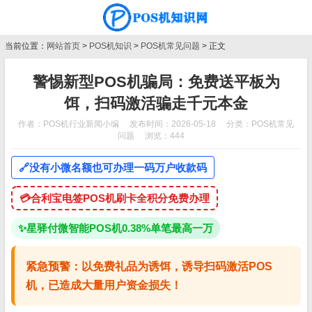
当前位置：
网站首页
>
POS机知识
>
POS机常见问题
> 正文
警惕新型POS机骗局：免费送平板为
饵，扫码激活骗走千元本金
作者：POS机行业新闻小编
发布时间：2026-05-18
分类：
POS机常见
问题
浏览：444
🔗
没有小微名额也可办理一码万户收款码
💳
合利宝电签POS机刷卡全积分免费办理
✨
星驿付微智能POS机0.38%单笔最高一万
紧急预警：以免费礼品为诱饵，诱导扫码激活POS
机，已造成大量用户资金损失！