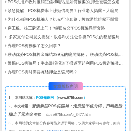
POS机用户收到推销短信和电话是如何被骗的,押金被骗怎么追回？
紧急提醒！POS机费率上涨短信刷屏？行业老人揭露三大骗局陷阱！
为什么都说POS机骗人？扒光行业套路，教你避坑维权不踩雷
穿工服、挂工牌还上门！“银联名义”POS机骗局新套路
​ 多家支付公司发文提醒：以各种方法让你换POS机的都是骗局
办理POS机被骗了怎么回事？
联动优势POS机押金冻结299元的骗局揭秘， 联动优势POS机押金冻结299元怎么追回来
警惕POS机骗局！半岛晨报报道了报道两起利用POS机诈骗激活费案件
办理POS机时需要冻结押金是骗局吗？
文章版权声明
1 、
本网站名称
：
POS知识网 （
www.675h.com
）
警惕新型POS机骗局：免费送平板为饵，扫码激活
2、
本文标题
：
骗走千元本金
链接
：https://675h.com/p_3477.html
3 、本网站的文章部分内容可能来源于网络，仅供大家学习与参考，如有