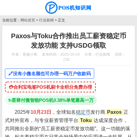
当前位置：
网站首页
>
行业新闻
> 正文
Paxos与Toku合作推出员工薪资稳定币
发放功能 支持USDG领取
作者：客服小青
发布时间：2025-10-24
分类：
行业新闻
浏览：
728
🔗
没有小微名额也可办理一码万户收款码
💳
合利宝电签POS机刷卡全积分免费办理
✨
星驿付微智能POS机0.38%单笔最高一万
2025年
10月23日
，全球知名
稳定币
发行商
Paxos
正
式对外宣布，与专业薪资管理平台
Toku
达成深度合作，
共同推出全新的“员工薪资稳定币发放功能”。这一功能的落
地，标志着稳定币在日常金融场景中的应用进一步拓展，从