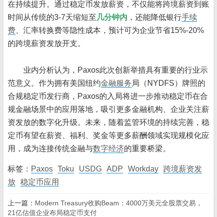
在持续提升。通过稳定币发放薪资，不仅能将跨境薪资到账
时间从传统的3-7天缩短至
几分钟内
，还能降低银行
手续
费
、汇率转换费等隐性成本，预计可为企业节省15%-20%
的跨境薪资发放开支。
业内分析认为，Paxos此次创新举措具有重要的行业示
范意义。作为拥有美国纽约
金融服务
局（NYDFS）牌照的
合规稳定币发行商，Paxos的入局将进一步推动稳定币在合
规金融场景中的应用落地，吸引更多金融机构、企业关注薪
资发放的数字化升级。未来，随着监管环境的持续完善，稳
定币有望在薪资、福利、奖金等更多薪酬领域实现规模化应
用，成为连接传统金融与
数字经济
的重要桥梁。
标签：
Paxos
Toku
USDG
ADP
Workday
跨境薪资发
放
稳定币应用
上一篇：
Modern Treasury收购Beam：4000万美元全股票交易，
21亿估值企业布局稳定币支付