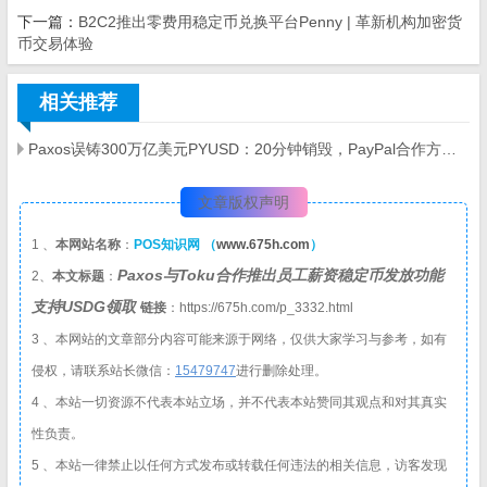
下一篇：
B2C2推出零费用稳定币兑换平台Penny | 革新机构加密货
币交易体验
相关推荐
Paxos误铸300万亿美元PYUSD：20分钟销毁，PayPal合作方称无安全漏洞
文章版权声明
1 、
本网站名称
：
POS知识网 （
www.675h.com
）
Paxos与Toku合作推出员工薪资稳定币发放功能
2、
本文标题
：
支持USDG领取
链接
：https://675h.com/p_3332.html
3 、本网站的文章部分内容可能来源于网络，仅供大家学习与参考，如有
侵权，请联系站长微信：
1
5479747
进行删除处理。
4 、本站一切资源不代表本站立场，并不代表本站赞同其观点和对其真实
性负责。
5 、本站一律禁止以任何方式发布或转载任何违法的相关信息，访客发现