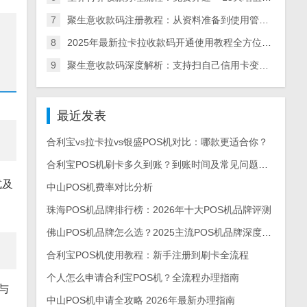
7
聚生意收款码注册教程：从资料准备到使用管理一步到位，聚生意收款码办理流程
8
2025年最新拉卡拉收款码开通使用教程全方位指南
9
聚生意收款码深度解析：支持扫自己信用卡变商户，破银联“超5”限制，个人小微低门槛办理
最近发表
合利宝vs拉卡拉vs银盛POS机对比：哪款更适合你？
合利宝POS机刷卡多久到账？到账时间及常见问题解答
式及
中山POS机费率对比分析
珠海POS机品牌排行榜：2026年十大POS机品牌评测
佛山POS机品牌怎么选？2025主流POS机品牌深度测评与选购指南
合利宝POS机使用教程：新手注册到刷卡全流程
个人怎么申请合利宝POS机？全流程办理指南
与
中山POS机申请全攻略 2026年最新办理指南