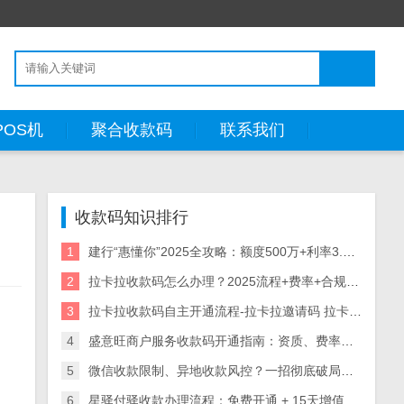
POS机
聚合收款码
联系我们
收款码知识排行
1
建行“惠懂你”2025全攻略：额度500万+利率3.05%起，申请/提额/代码破解一文通
2
拉卡拉收款码怎么办理？2025流程+费率+合规技巧
3
拉卡拉收款码自主开通流程-拉卡拉邀请码 拉卡拉收款码怎么开通，拉卡拉商家吗 拉卡拉个人码开通
4
盛意旺商户服务收款码开通指南：资质、费率、场景全解析（附审核流程）
5
微信收款限制、异地收款风控？一招彻底破局（无套路干货）
6
星驿付驿收款办理流程：免费开通 + 15天增值服务试用，全行业收款解决方案