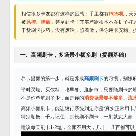
相信很多卡友都有这样的困惑：手里都有
POS机
，天
被
风控、降额
，甚至封卡！其实差距根本不在机子好
干货刷卡技巧，没有废话，照着做，保你用卡安稳、
一、高频刷卡，多场景小额多刷（提额基础）
养卡提额的第一步，就是养成
高频刷卡
的习惯，别嫌
平时买烟、买饮料、吃早餐、逛超市，只要能刷卡的
不是你单笔刷多少，而是你的
消费场景够不够多、流
高频小额刷卡，能让银行系统判定你是“真实正常用卡
特别顺畅。千万记住，别长期不刷卡，一刷就怼大额
建议每天刷卡1-2笔，金额不用大，几十、几百都可