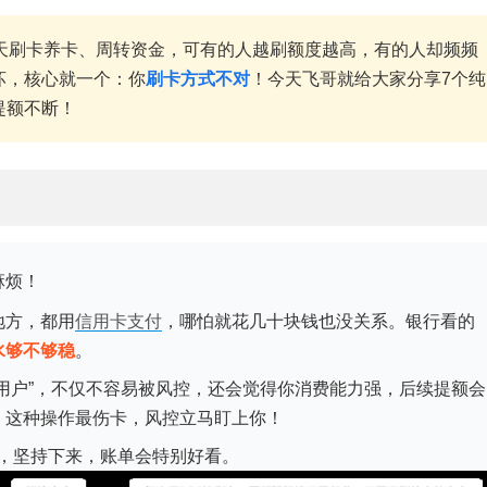
天刷卡养卡、周转资金，可有的人越刷额度越高，有的人却频频
坏，核心就一个：你
刷卡方式不对
！今天飞哥就给大家分享7个纯
提额不断！
麻烦！
地方，都用
信用卡支付
，哪怕就花几十块钱也没关系。银行看的
水够不够稳
。
用户”，不仅不容易被风控，还会觉得你消费能力强，后续提额会
，这种操作最伤卡，风控立马盯上你！
以，坚持下来，账单会特别好看。