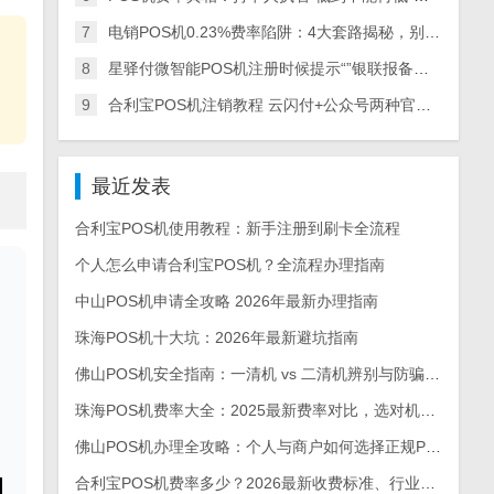
7
电销POS机0.23%费率陷阱：4大套路揭秘，别再上当
8
星驿付微智能POS机注册时候提示“”银联报备失败“怎么办？
9
合利宝POS机注销教程 云闪付+公众号两种官方方法详细步骤
最近发表
合利宝POS机使用教程：新手注册到刷卡全流程
个人怎么申请合利宝POS机？全流程办理指南
中山POS机申请全攻略 2026年最新办理指南
珠海POS机十大坑：2026年最新避坑指南
佛山POS机安全指南：一清机 vs 二清机辨别与防骗手册
珠海POS机费率大全：2025最新费率对比，选对机型每月省上千
佛山POS机办理全攻略：个人与商户如何选择正规POS机
合利宝POS机费率多少？2026最新收费标准、行业对比及省钱攻略