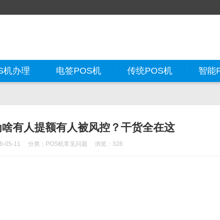
S机办理
电签POS机
传统POS机
智能
为啥有人提额有人被风控？干货全在这
-05-11
分类：
POS机常见问题
浏览：328