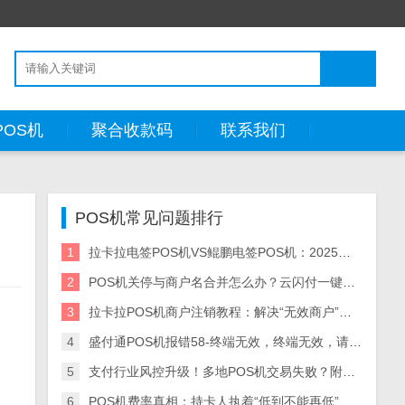
POS机
聚合收款码
联系我们
POS机常见问题排行
1
拉卡拉电签POS机VS鲲鹏电签POS机：2025款全面对比，哪款更适配你的需求？
2
POS机关停与商户名合并怎么办？云闪付一键注销闲置机器教程
3
拉卡拉POS机商户注销教程：解决“无效商户”等错误问题
4
盛付通POS机报错58-终端无效，终端无效，请联系收单行或银联，发下方不介许该卡在本终端进行
5
支付行业风控升级！多地POS机交易失败？附报错解决+银盛设备升级全流程
6
POS机费率真相：持卡人执着“低到不能再低”，警惕这些陷阱！