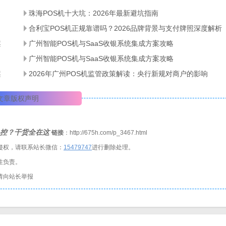
珠海POS机十大坑：2026年最新避坑指南
合利宝POS机正规靠谱吗？2026品牌背景与支付牌照深度解析
案
广州智能POS机与SaaS收银系统集成方案攻略
广州智能POS机与SaaS收银系统集成方案攻略
案
2026年广州POS机监管政策解读：央行新规对商户的影响
文章版权声明
风控？干货全在这
链接
：http://675h.com/p_3467.html
侵权，请联系站长微信：
1
5479747
进行删除处理。
性负责。
请向站长举报